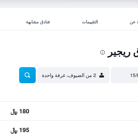
 عن
التقييمات
فنادق مشابهة
 ريجير
2 من الضيوف، غرفة واحدة
180 ﷼
195 ﷼