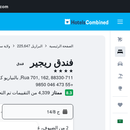
.com
رحلات طيران
الصفحة الرئيسية
البرازيل
225,647
ولاية سا
فنادق
فندق ريجير
سيارات
فندق
4 نجوم
حزم العروض
Rua 701, 162, 88330-711, بالنياريو كامبوريو, ولاية سانتا كاتارينا, البرازيل
+55 473 046 9850
استكشاف
ممتاز
4,339 من التقييمات تم التحقق منها
8.3
رحلات
ج 14/8
-
العَرَبِيَّة
2 من الضيوف، غرفة واحدة