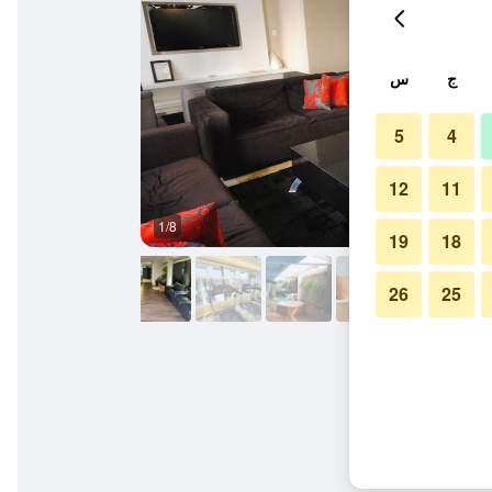
ج
س
5
4
12
11
1/8
بوفيه
19
18
26
25