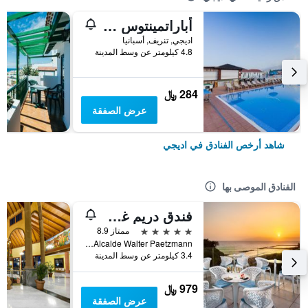
أباراتمينتوس تنيرف جاردن
اديجي, تنريف, أسبانيا
4.8 كيلومتر عن وسط المدينة
284 ﷼
عرض الصفقة
شاهد أرخص الفنادق في اديجي
الفنادق الموصى بها
فندق دريم غران تاكاندي آند سبا
5 نجوم
ممتاز 8.9
Alcalde Walter Paetzmann, اديجي, تنريف, أسبانيا
3.4 كيلومتر عن وسط المدينة
979 ﷼
عرض الصفقة