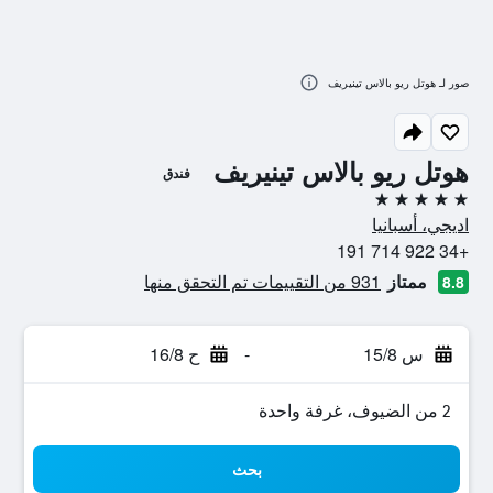
صور لـ هوتل ريو بالاس تينيريف
هوتل ريو بالاس تينيريف
فندق
5 نجوم
اديجي، أسبانيا
+34 922 714 191
ممتاز
931 من التقييمات تم التحقق منها
8.8
س 15/8
-
ح 16/8
2 من الضيوف، غرفة واحدة
بحث