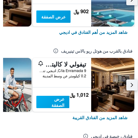
902 ﷼
عرض الصفقة
شاهد المزيد من أهم الفنادق في اديجي
فنادق بالقرب من هوتل ريو بالاس تينيريف
تيفولي لا كاليتا ريزورت
C/la Enramada 9, اديجي, تنريف, أسبانيا
0.2 كيلومتر عن وسط المدينة
1,012 ﷼
عرض
الصفقة
شاهد المزيد من الفنادق القريبة
فنادق رخيصة في اديجي