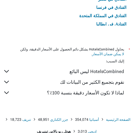
الفنادق في فرنسا
الفنادق في المملكة المتحدة
الفنادق في إيطاليا
الفنادق في تايلاند
*
يحاول HotelsCombined بشكل دائم الحصول على الأسعار الدقيقة، ولكن
لا يمكن ضمان الأسعار
.
إليك السبب:
HotelsCombined ليس البائع
نقوم بتجميع الكثير من البيانات لك
لماذا لا تكون الأسعار دقيقة بنسبة 100٪؟
الصفحة الرئيسية
أسبانيا
354,074
جزر الكناري
48,951
تنريف
18,723
اديجي
3,013
هوتل ريو بالاس تينيريف