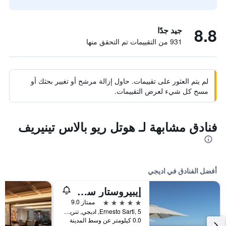
8.8
جيد جدًا
931 من التقييمات تم التحقق منها
لم يتم العثور على تقييمات. حاول إزالة مرشح أو تغيير بحثك أو
مسح كل شيء لعرض التقييمات.
فنادق مشابهة لـ هوتل ريو بالاس تينيريف
أفضل الفنادق في اديجي
إيبيروستار سيليكشن سابيلا - للبالغين فقط
5 نجوم
ممتاز 9.0
Ernesto Sarti, 5, اديجي, تنريف, أسبانيا
0.0 كيلومتر عن وسط المدينة