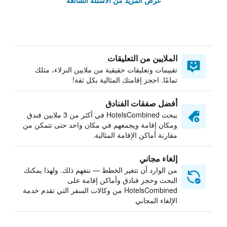
عرض المزيد من الأسئلة الشائعة
الملايين من التعليقات
تقييمات وتعليقات حقيقية من ملايين النزلاء، مثلك
تمامًا. احجز إقامتك المثالية بكل ثقة!
أفضل صفقات الفنادق
يبحث HotelsCombined في أكثر من 3 ملايين فندق
ومكان إقامة ويجمعهم في مكان واحد حتى تتمكن من
مقارنة أماكن الإقامة المثالية.
إلغاء مجاني
من الوارد أن تتغير الخطط — نتفهم ذلك. ولهذا يمكنك
البحث وحجز فنادق وأماكن إقامة على
HotelsCombined من وكالات السفر التي تقدم خدمة
الإلغاء المجاني