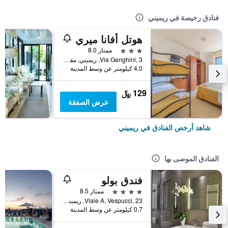
فنادق رخيصة في ريميني
هوتل أفانا ميري
3 نجوم
ممتاز 8.0
Via Genghini, 3, ريميني, مقاطعة ريميني, إيطاليا
4.0 كيلومتر عن وسط المدينة
129 ﷼
عرض الصفقة
شاهد أرخص الفنادق في ريميني
الفنادق الموصى بها
فندق بولو
4 نجوم
ممتاز 8.5
Viale A. Vespucci, 23, ريميني, مقاطعة ريميني, إيطاليا
0.7 كيلومتر عن وسط المدينة