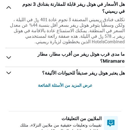
هل الأسعار في هوتل ريفر قابلة للمقارنة بفنادق 3 نجوم
في ريميني؟
تكلف فنادق ريميني المصنفة 3 نجوم عادة 401 ﷼ في الليلة ،
ولكن وسطياً يتوفر هوتل ريفر بسعر أقل بنسبة 44% عن معدل
السعر في المنطقة. يمكنك الاستمتاع عادة بالاقامة في هوتل
ريفر بـ 578 ﷼ في الليلة. هذه صفقة رائعة لمستخدمي
HotelsCombined الذين يخططون لزيارة ريميني.
ما مدى قرب هوتل ريفر من أقرب مطار، مطار
Miramare؟
هل يعتبر هوتل ريفر صديقاً للحيوانات الأليفة؟
عرض المزيد من الأسئلة الشائعة
الملايين من التعليقات
تقييمات وتعليقات حقيقية من ملايين النزلاء، مثلك