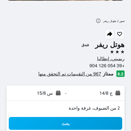
صور لـ هوتل ريفر
هوتل ريفر
فندق
3 نجوم
ريميني، إيطاليا
+39 054 126 904
ممتاز
967 من التقييمات تم التحقق منها
8.2
ج 14/8
-
س 15/8
2 من الضيوف، غرفة واحدة
بحث