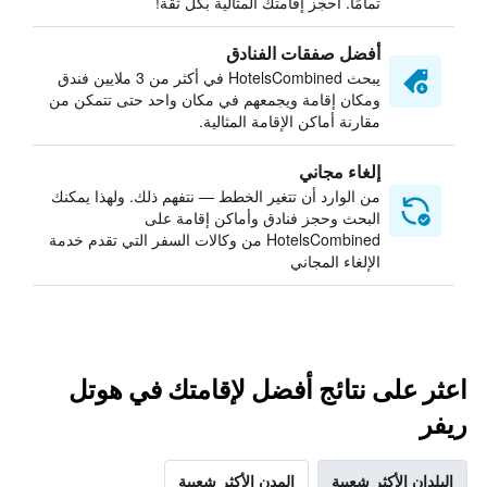
تمامًا. احجز إقامتك المثالية بكل ثقة!
أفضل صفقات الفنادق
يبحث HotelsCombined في أكثر من 3 ملايين فندق
ومكان إقامة ويجمعهم في مكان واحد حتى تتمكن من
مقارنة أماكن الإقامة المثالية.
إلغاء مجاني
من الوارد أن تتغير الخطط — نتفهم ذلك. ولهذا يمكنك
البحث وحجز فنادق وأماكن إقامة على
HotelsCombined من وكالات السفر التي تقدم خدمة
الإلغاء المجاني
اعثر على نتائج أفضل لإقامتك في هوتل
ريفر
البلدان الأكثر شعبية
المدن الأكثر شعبية