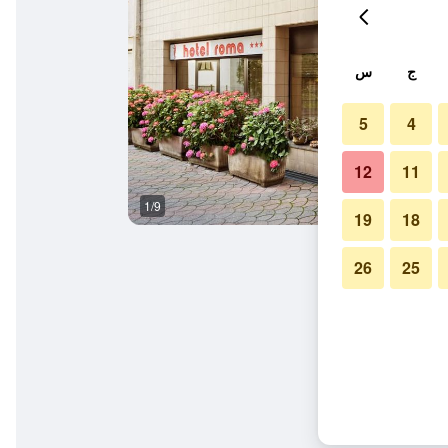
ج
س
5
4
12
11
1/9
المظهر الخارجي
19
18
26
25