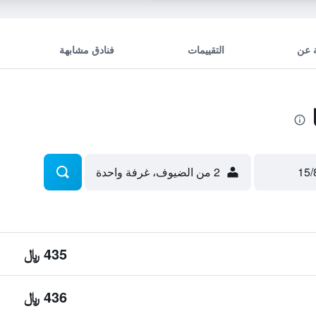
 عن
التقييمات
فنادق مشابهة
2 من الضيوف، غرفة واحدة
435 ﷼
436 ﷼