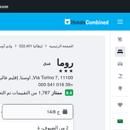
.com
رحلات طيران
الصفحة الرئيسية
إيطاليا
522,401
وادي أوس
فنادق
روما
سيارات
فندق
3 نجوم
حزم العروض
Via Torino 7, 11100, اوستا, إقليم فالي دا أوستا, إيطاليا
+39 016 541 000
استكشاف
ممتاز
1,787 من التقييمات تم التحقق منها
8.4
رحلات
ج 14/8
-
العَرَبِيَّة
2 من الضيوف، غرفة واحدة