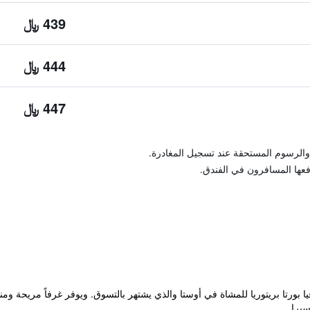
439 ﷼
444 ﷼
447 ﷼
والرسوم المستحقة عند تسجيل المغادرة.
فعها المسافرون في الفندق.
ى بعد 50 م من شارع فيا بورتا بريتوريا للمشاة في أوستا والذي يشتهر بالتسوق. ويوفر غرفاً 