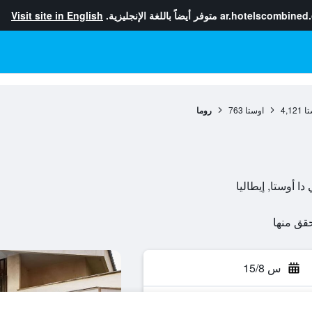
ar.hotelscombined
متوفر أيضاً باللغة الإنجليزية.
Visit site in English
تا
4,121
اوستا
763
روما
س 15/8