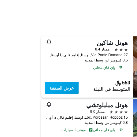
هوتل شاكين
3 نجوم
ممتاز 8.4
Via Ponte Romano 27, اوستا, إقليم فالي دا أوستا, إيطاليا
0.5 كيلومتر عن وسط المدينة
واي فاي مجاني
553 ﷼
عرض الصفقة
المتوسط في الليلة
هوتل ميليلوتشي
4 نجوم
ممتاز 9.0
Loc. Porossan Roppoz 15, اوستا, إقليم فالي دا أوستا, إيطاليا
0.8 كيلومتر عن وسط المدينة
واي فاي مجاني
موقف السيارات