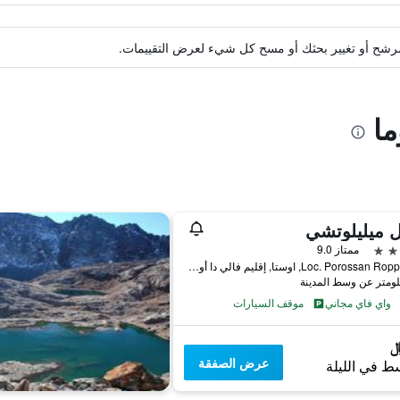
ة مرشح أو تغيير بحثك أو مسح كل شيء لعرض التقييمات.
ما
 ميليلوتشي
ممتاز 9.0
Loc. Porossan Roppoz 15, اوستا, إقليم فالي دا أوستا, إيطاليا
واي فاي مجاني
موقف السيارات
عرض الصفقة
ط في الليلة