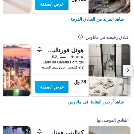
عرض الصفقة
شاهد المزيد من الفنادق القريبة
فنادق رخيصة في ماناوس
هوتل فورتاليزا 3 مانواس
3 نجوم
ممتاز 8.0
Rua Joaquim Sarmento N333 Ao Lado da Galeria Portugal, ماناوس, البرازيل
2.2 كيلومتر عن وسط المدينة
78 ﷼
عرض الصفقة
شاهد أرخص الفنادق في ماناوس
الفنادق الموصى بها
كواليتي هوتل ماناوس