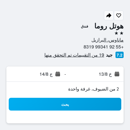
هوتل روما
فندق
2 نجمتين
ماناوس، البرازيل
+55 92 99341 8319
جيد
19 من التقييمات تم التحقق منها
7.2
خ 13/8
-
ج 14/8
2 من الضيوف، غرفة واحدة
بحث