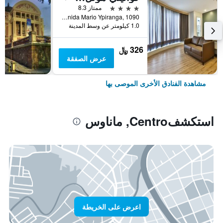
4 نجوم
ممتاز 8.3
Avenida Mario Ypiranga, 1090, ماناوس, البرازيل
1.0 كيلومتر عن وسط المدينة
326 ﷼
عرض الصفقة
مشاهدة الفنادق الأخرى الموصى بها
استكشفCentro, ماناوس
اعرض على الخريطة