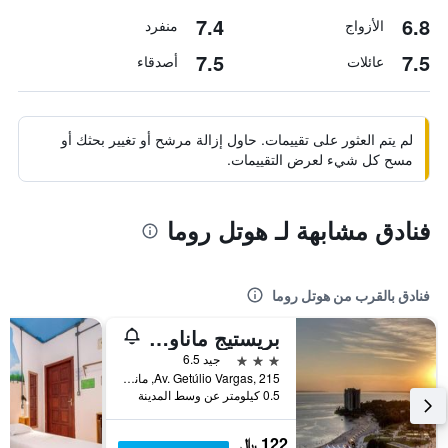
7.4
6.8
الأزواج
منفرد
7.5
7.5
عائلات
أصدقاء
لم يتم العثور على تقييمات. حاول إزالة مرشح أو تغيير بحثك أو
مسح كل شيء لعرض التقييمات.
فنادق مشابهة لـ هوتل روما
فنادق بالقرب من هوتل روما
بريستيج ماناوس هوتل
3 نجوم
جيد 6.5
Av. Getúlio Vargas, 215, ماناوس, البرازيل
0.5 كيلومتر عن وسط المدينة
122 ﷼