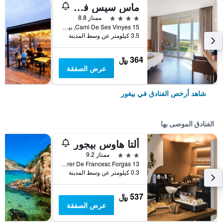
ماس سيس فينيس - لبالغين فقط
4 نجوم
ممتاز 8.8
Cami De Ses Vinyes 15, بيغور, كاتالونيا, أسبانيا
3.5 كيلومتر عن وسط المدينة
364 ﷼
عرض الصفقة
شاهد أرخص الفنادق في بيغور
الفنادق الموصى بها
ألتا هاوس بيجور
3 نجوم
ممتاز 9.2
13 Carrer De Francesc Forgas, بيغور, كاتالونيا, أسبانيا
0.3 كيلومتر عن وسط المدينة
537 ﷼
عرض الصفقة