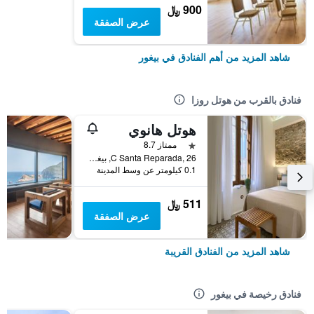
900 ﷼
عرض الصفقة
شاهد المزيد من أهم الفنادق في بيغور
فنادق بالقرب من هوتل روزا
هوتل هانوي
نجمة واحدة
ممتاز 8.7
C Santa Reparada, 26, بيغور, كاتالونيا, أسبانيا
0.1 كيلومتر عن وسط المدينة
511 ﷼
عرض الصفقة
شاهد المزيد من الفنادق القريبة
فنادق رخيصة في بيغور