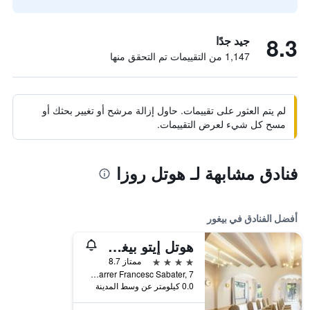
8.3
جيد جدًا
1,147 من التقييمات تم التحقق منها
لم يتم العثور على تقييمات. حاول إزالة مرشح أو تغيير بحثك أو
مسح كل شيء لعرض التقييمات.
فنادق مشابهة لـ هوتل روزا
أفضل الفنادق في بيغور
هوتل إيتو بيغو ، أفيلياتيد باي ميليا
4 نجوم
ممتاز 8.7
Carrer Francesc Sabater, 7, بيغور, كاتالونيا, أسبانيا
0.0 كيلومتر عن وسط المدينة