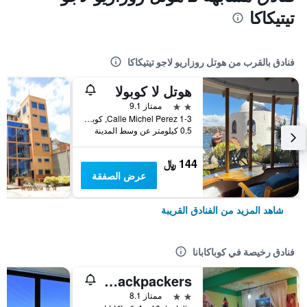
تيتيكاكا
فنادق بالقرب من هوتل روزاريو لاجو تيتيكاكا
هوتل لا كوبولا
2 نجمتين
ممتاز 9.1
Calle Michel Perez 1-3, كوباكابانا, بوليفيا
0.5 كيلومتر عن وسط المدينة
144 ﷼
عرض الصفقة
شاهد المزيد من الفنادق القريبة
فنادق رخيصة في كوباكابانا
Olas del titicaca backpackers
2 نجمتين
ممتاز 8.1