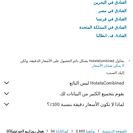
الفنادق في البحرين
الفنادق في مصر
الفنادق في فرنسا
الفنادق في المملكة المتحدة
الفنادق في إيطاليا
الفنادق في تايلاند
*
يحاول HotelsCombined بشكل دائم الحصول على الأسعار الدقيقة، ولكن
لا يمكن ضمان الأسعار
.
إليك السبب:
HotelsCombined ليس البائع
نقوم بتجميع الكثير من البيانات لك
لماذا لا تكون الأسعار دقيقة بنسبة 100٪؟
الصفحة الرئيسية
بوليفيا
3,469
كوباكابانا
94
هوتل روزاريو لاجو تيتيكاكا