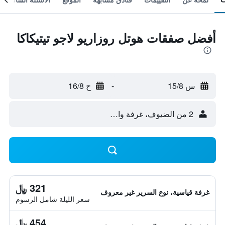
أفضل صفقات هوتل روزاريو لاجو تيتيكاكا
س 15/8
-
ح 16/8
2 من الضيوف، غرفة واحدة
321 ﷼
غرفة قياسية، نوع السرير غير معروف
سعر الليلة شامل الرسوم
454 ﷼