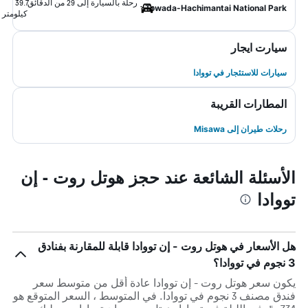
رحلة بالسيارة إلى 29 من الدقائق
39.7
Towada-Hachimantai National Park
كيلومتر
سيارت ايجار
سيارات للاستئجار في تووادا
المطارات القريبة
رحلات طيران إلى Misawa
الأسئلة الشائعة عند حجز هوتل روت - إن
تووادا
هل الأسعار في هوتل روت - إن تووادا قابلة للمقارنة بفنادق
3 نجوم في تووادا؟
يكون سعر هوتل روت - إن تووادا عادة أقل من متوسط ​​سعر
فندق مصنف 3 نجوم في تووادا. في المتوسط ، السعر المتوقع هو