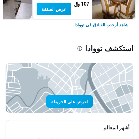
107 ﷼
عرض الصفقة
شاهد أرخص الفنادق في تووادا
استكشف تووادا
اعرض على الخريطة
أشهر المعالم