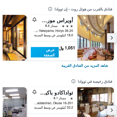
فنادق بالقرب من هوتل روت - إن تووادا
أويراس موري نو هوتل
3 نجوم
ممتاز 8.4
36-20 Yakeyama, Horyo, تووادا, اليابان
18.0 كيلومتر عن وسط المدينة
1,051 ﷼
عرض
الصفقة
شاهد المزيد من الفنادق القريبة
فنادق رخيصة في تووادا
تواداكادو باكبكرز
نجمة واحدة
ممتاز 8.1
16-201 Yasumiya, Towadakohan, Okuse, تووادا, اليابان
33.2 كيلومتر عن وسط المدينة