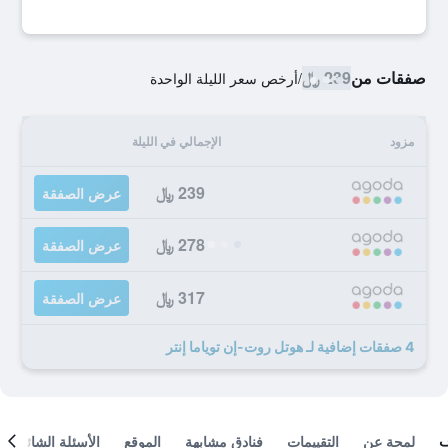
صفقات من
239 ﷼
/
أرخص سعر الليلة الواحدة
مزود
الإجمالي في الليلة
239 ﷼
عرض الصفقة
278 ﷼
عرض الصفقة
317 ﷼
عرض الصفقة
4 صفقات إضافية لـ هوتل روت-إن توياما إنتر
لمحة عن
التقييمات
فنادق مشابهة
الموقع
الأسئلة الشائعة