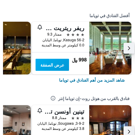
أفضل الفنادق في توياما
ريفر ريتريت جاراكو
4 نجوم
ممتاز 9.3
56-2 Kasuga, توياما, اليابان
0.0 كيلومتر عن وسط المدينة
998 ﷼
عرض الصفقة
شاهد المزيد من أهم الفنادق في توياما
فنادق بالقرب من هوتل روت-إن توياما إنتر
تينين أونسن توياما تسوروغي نو يو أونيادو نونو
3 نجوم
ممتاز 8.8
3-9-2, Sougawa, توياما, اليابان
3.8 كيلومتر عن وسط المدينة