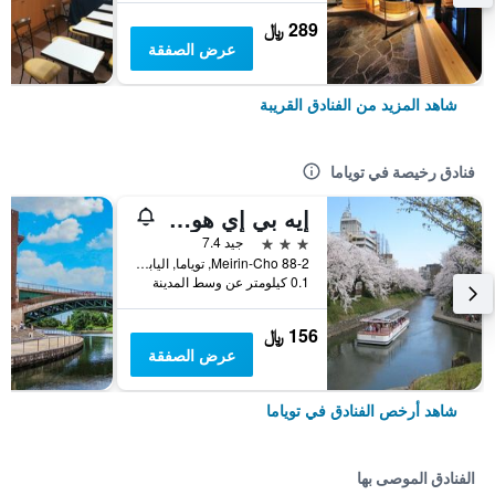
289 ﷼
عرض الصفقة
شاهد المزيد من الفنادق القريبة
فنادق رخيصة في توياما
إيه بي إي هوتل توياما إكيماي
3 نجوم
جيد 7.4
88-2 Meirin-Cho, توياما, اليابان
0.1 كيلومتر عن وسط المدينة
156 ﷼
عرض الصفقة
شاهد أرخص الفنادق في توياما
الفنادق الموصى بها