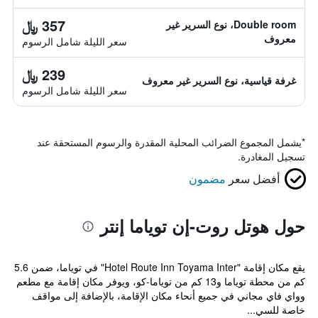
357 ﷼
Double room، نوع السرير غير
معروف
سعر الليلة شامل الرسوم
239 ﷼
غرفة قياسية، نوع السرير غير معروف
سعر الليلة شامل الرسوم
*
يشمل المجموع الضرائب المحلية المقدرة والرسوم المستحقة عند
تسجيل المغادرة.
أفضل سعر
مضمون
حول هوتل روت-إن توياما إنتر
يقع مكان إقامة "Hotel Route Inn Toyama Inter" في توياما، ضمن 5.6
كم من محطة توياما و13 كم من توياما-كو، ويوفر مكان إقامة مع مطعم
وواي فاي مجاني في جميع أنحاء مكان الإقامة، بالإضافة إلى مواقف
خاصة للسي...