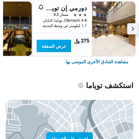
دورمي إن توياما ناتشورال هوت سبرينج
3 نجوم
ممتاز 8.2
4-8 Otemachi, توياما, اليابان
1.1 كيلومتر عن وسط المدينة
275 ﷼
عرض الصفقة
مشاهدة الفنادق الأخرى الموصى بها
استكشف توياما
اعرض على الخريطة