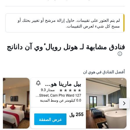
لم يتم العثور على تقييمات. حاول إزالة مرشح أو تغيير بحثك أو
مسح كل شيء لعرض التقييمات.
فنادق مشابهة لـ هوتل رويال ٔوي آن دانانج
أفضل الفنادق في هوي ان
بيل مارينا هوي آن ريزورت
5 نجوم
ممتاز 9.3
127 Nguyen Phuc Tan Street, Cam Pho Ward, هوي ان, فيتنام
0.0 كيلومتر عن وسط المدينة
255 ﷼
عرض الصفقة