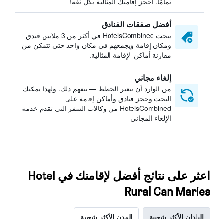
تمامًا. احجز إقامتك المثالية بكل ثقة!
أفضل صفقات الفنادق
يبحث HotelsCombined في أكثر من 3 ملايين فندق
ومكان إقامة ويجمعهم في مكان واحد حتى تتمكن من
مقارنة أماكن الإقامة المثالية.
إلغاء مجاني
من الوارد أن تتغير الخطط — نتفهم ذلك. ولهذا يمكنك
البحث وحجز فنادق وأماكن إقامة على
HotelsCombined من وكالات السفر التي تقدم خدمة
الإلغاء المجاني
اعثر على نتائج أفضل لإقامتك في Hotel
Rural Can Maries
البلدان الأكثر شعبية
المدن الأكثر شعبية