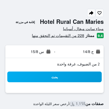
Hotel Rural Can Maries
إقامة في مزرعة
تقييم فئة 0
ميناء سانت ميغال، أسبانيا
ممتاز
228 من التقييمات تم التحقق منها
9.4
ج 14/8
-
س 15/8
2 من الضيوف، غرفة واحدة
بحث
صفقات من
1,155 ﷼
/
أرخص سعر الليلة الواحدة