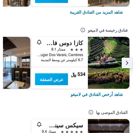
شاهد المزيد من الفنادق القريبة
فنادق رخيصة في لاميغو
كازا دوس فارايس
3 نجوم
ممتاز 8.1
Lugar Dos Varais, Cambres, لاميغو, محافظة فيسيو, البرتغال
6.7 كيلومتر عن وسط المدينة
534 ﷼
عرض الصفقة
شاهد أرخص الفنادق في لاميغو
الفنادق الموصى بها
سيكس سينس دورو فالي
5 نجوم
ممتاز 9.4