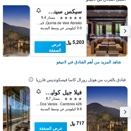
سيكس سينس دورو فالي
5 نجوم
ممتاز 9.4
Quinta de Vale Abraão, لاميغو, محافظة فيسيو, البرتغال
0.0 كيلومتر عن وسط المدينة
5,203 ﷼
عرض
الصفقة
شاهد المزيد من أهم الفنادق في لاميغو
فنادق بالقرب من هوتل رورال كاسا فيسكونديس فارزيا
فيلا جيل كوليكشن دورو هوتل
4 نجوم
ممتاز 8.7
Lugar Dos Varais - Cambres 426, لاميغو, محافظة فيسيو, البرتغال
9.6 كيلومتر عن وسط المدينة
717 ﷼
عرض الصفقة