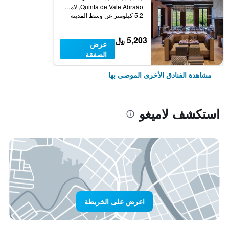
Quinta de Vale Abraão, لاميغو, محافظة فيسيو, البرتغال
5.2 كيلومتر عن وسط المدينة
5,203 ﷼
عرض
الصفقة
مشاهدة الفنادق الأخرى الموصى بها
استكشف لاميغو
اعرض على الخريطة