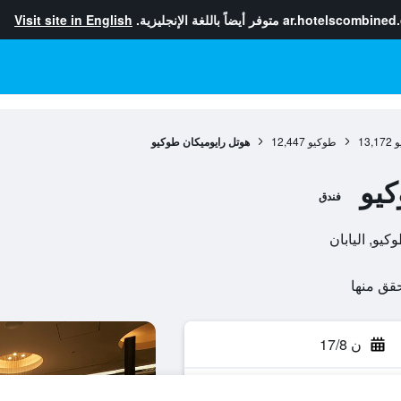
ar.hotelscombined
متوفر أيضاً باللغة الإنجليزية.
Visit site in English
و
13,172
طوكيو
12,447
هوتل رايوميكان طوكيو
كيو
فندق
ن 17/8