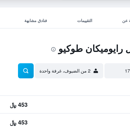
 عن
التقييمات
فنادق مشابهة
رايوميكان طوكيو
2 من الضيوف، غرفة واحدة
453 ﷼
453 ﷼