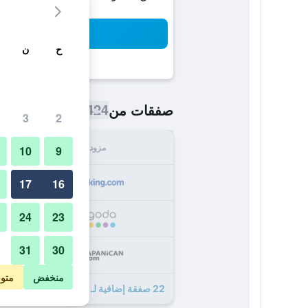
بح
ح
ن
424 ﷼
صفقات من
/
أرخص سعر اللي
3
2
مزود
الإجما
10
9
424
17
16
24
23
453
31
30
453
منخفض
متو
22 صفقة إضافية لـ هوتل رايوميكان طوكيو