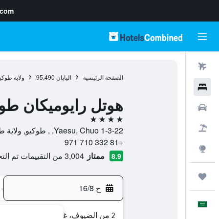
.com
رحلات طيران
الصفحة الرئيسية
اليابان
95,490
ولاية طوكي
فنادق
هوتل رايوميكان طو
سيارات
4 نجوم
حزم العروض
1-3-22 Yaesu, Chuo, , طوكيو, ولاية طوكيو, اليابان
+81 332 710 971
استكشاف
ممتاز
3,004 من التقييمات تم التحقق منها
8.9
رحلات
ح 16/8
-
العَرَبِيَّة
2 من الضيوف، غرفة واحدة