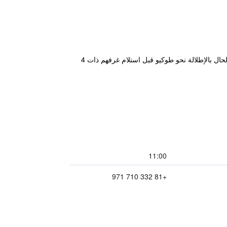
يوجد هذا الفندق في Central Tokyo على بعد دقائق قليلة من Bank of Japan وNihonbashi. يمكن النزلاء الاستمتاع في الحال بالإطلالة نحو طوكيو قبل استلام غرفهم ذات 4
11:00
+81 332 710 971