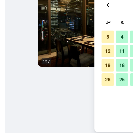
ج
س
5
4
12
11
1/17
غرفة نوم
19
18
26
25