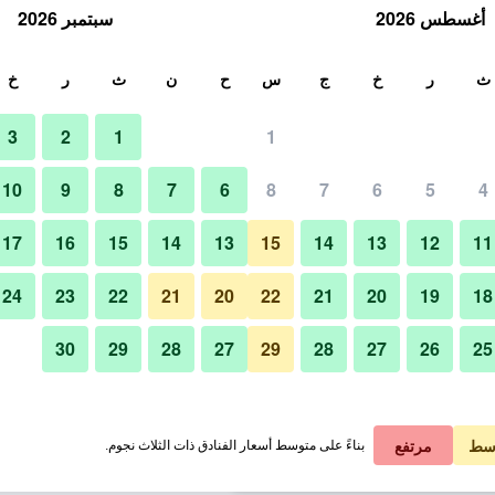
أغسطس 2026
سبتمبر 2026
ث
ث
ر
خ
ج
س
ح
ن
ث
ر
خ
3
2
1
1
لة الواحدة
10
9
8
7
6
8
7
6
5
4
مطعم
لي في الليلة
17
16
15
14
13
15
14
13
12
11
 ﷼
عرض الصفقة
24
23
22
21
20
22
21
20
19
18
30
29
28
27
29
28
27
26
25
صور لـ هوتل رايوميكان طوكيو
 ﷼
عرض الصفقة
 ﷼
عرض الصفقة
سط
مرتفع
بناءً على متوسط أسعار الفنادق ذات الثلاث نجوم.