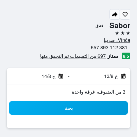
Sabor
فندق
3 نجوم
Vinča، صربيا
+381 112 893 657
ممتاز
697 من التقييمات تم التحقق منها
8.5
خ 13/8
-
ج 14/8
2 من الضيوف، غرفة واحدة
بحث