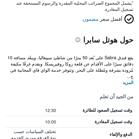
*
يشمل المجموع الضرائب المحلية المقدرة والرسوم المستحقة عند
تسجيل المغادرة.
أفضل سعر
مضمون
حول هوتل سابرا
يقع فندق Sabra على بُعد 50 مترًا من شاطئ سينِغاليا، ويبعُد مسافة 10
دقائق سيرًا على الأقدام عن قلعة روكا روفيريسكا. ويقدم غرفًا مكيفة
مُزودة بشرفة ومُطلة على البحر. وتتوفر خدمة الواي فاي المجانية في
ج...
المزيد
من الجيد أن تعلم
12:30
وقت تسجيل الصعود للطائرة
10:00
وقت تسجيل المغادرة
تختلف السياسات حسب
الدفع والإلغاء
نوع الغرفة ومزود الخدمة.