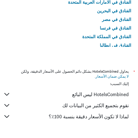
الفنادق في الامارات العربية المتحدة
الفنادق في البحرين
الفنادق في مصر
الفنادق في فرنسا
الفنادق في المملكة المتحدة
الفنادق في إيطاليا
الفنادق في تايلاند
*
يحاول HotelsCombined بشكل دائم الحصول على الأسعار الدقيقة، ولكن
لا يمكن ضمان الأسعار
.
إليك السبب:
HotelsCombined ليس البائع
نقوم بتجميع الكثير من البيانات لك
لماذا لا تكون الأسعار دقيقة بنسبة 100٪؟