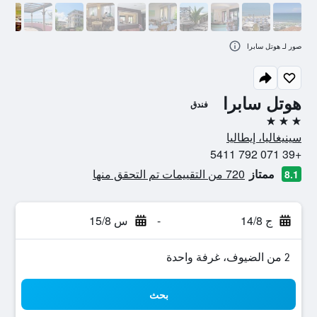
صور لـ هوتل سابرا
هوتل سابرا
فندق
3 نجوم
سينيغاليا، إيطاليا
+39 071 792 5411
ممتاز
720 من التقييمات تم التحقق منها
8.1
ج 14/8
-
س 15/8
2 من الضيوف، غرفة واحدة
بحث