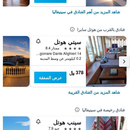
شاهد المزيد من أهم الفنادق في سينيغاليا
فنادق بالقرب من هوتل سابرا
سيتي هوتل
4 نجوم
ممتاز 8.4
Lungomare Dante Alighieri 14, سينيغاليا, مقاطعة أنكونا, إيطاليا
0.2 كيلومتر عن وسط المدينة
378 ﷼
عرض الصفقة
شاهد المزيد من الفنادق القريبة
فنادق رخيصة في سينيغاليا
سينب هوتل
4 نجوم
جيد 7.9