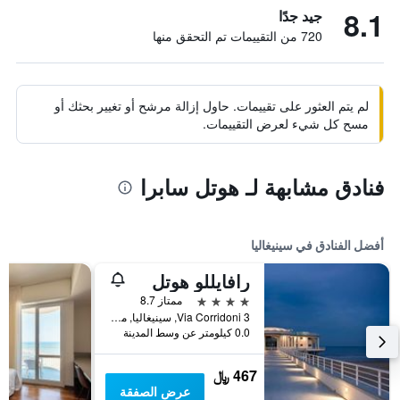
8.1
جيد جدًا
720 من التقييمات تم التحقق منها
لم يتم العثور على تقييمات. حاول إزالة مرشح أو تغيير بحثك أو
مسح كل شيء لعرض التقييمات.
فنادق مشابهة لـ هوتل سابرا
أفضل الفنادق في سينيغاليا
رافايللو هوتل
4 نجوم
ممتاز 8.7
Via Corridoni 3, سينيغاليا, مقاطعة أنكونا, إيطاليا
0.0 كيلومتر عن وسط المدينة
467 ﷼
عرض الصفقة