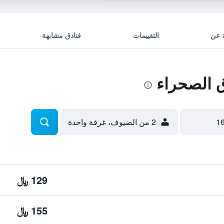
 عن
التقييمات
فنادق مشابهة
 الصحراء
2 من الضيوف، غرفة واحدة
129 ﷼
155 ﷼