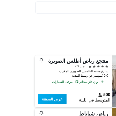
منتجع رياض أطلس الصويرة
5 نجوم
جيد 7.9
شارع محمد الخامس, الصويرة, المغرب
0.0 كيلومتر عن وسط المدينة
واي فاي مجاني
موقف السيارات
500 ﷼
عرض الصفقة
المتوسط في الليلة
رياض شباناط