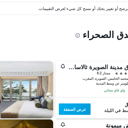
ة مرشح أو تغيير بحثك أو مسح كل شيء لعرض التقييمات.
ندق الصحراء
فندق مدينة الصويرة ثالاسا سي آند سبا - مجموعة إم جاليري كوليكشن
ممتاز 8.2
حمد الخامس, الصويرة, المغرب
واي فاي مجاني
عرض الصفقة
ط في الليلة
 ميمونة