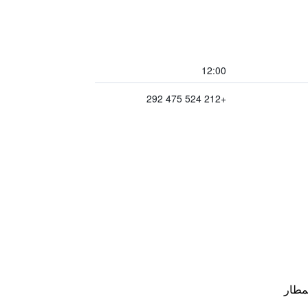
12:00
+212 524 475 292
مطار