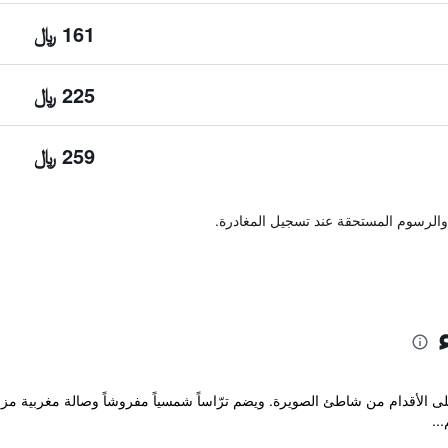
161 ﷼
225 ﷼
259 ﷼
والرسوم المستحقة عند تسجيل المغادرة.
يقتين سيراً على الأقدام من شاطئ الصويرة. ويضم ترّاساً شمسياً مفروشاً وصالة مغربي
..