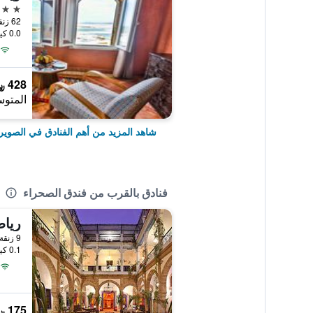
4 نجوم
62 زنقة وجدة سانديون, الصويرة, المغرب
0.0 كيلومتر عن وسط المدينة
428 ﷼
المتوس
شاهد المزيد من أهم الفنادق في الصوير
فنادق بالقرب من فندق الصحراء
رياض
9 زنقة العطارين, الصويرة, المغرب
0.1 كيلومتر عن وسط المدينة
175 ﷼