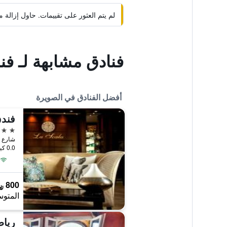
لم يتم العثور على تقييمات. حاول إزال
فنادق مشابهة لـ ف
أفضل الفنادق في الصويرة
5 نجوم
شارع م
0.0 كيلومتر عن وسط المدينة
800 ﷼
المتوس
رياض