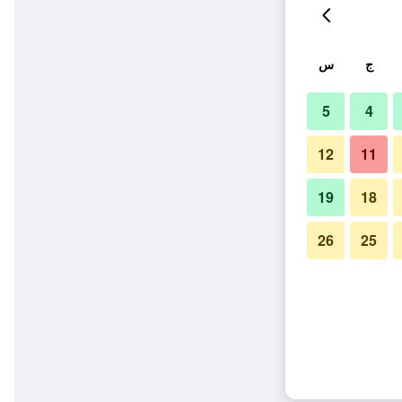
ج
س
5
4
12
11
19
18
26
25