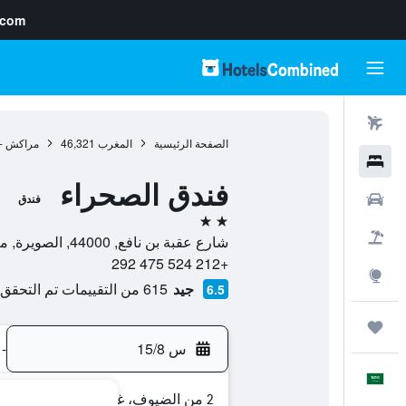
.com
رحلات طيران
الصفحة الرئيسية
المغرب
46,321
مراكش - 
فنادق
فندق الصحراء
سيارات
فندق
2 نجمتين
حزم العروض
شارع عقبة بن نافع, 44000, الصويرة, مراكش - تانسيفت - الحوز, المغرب
+212 524 475 292
استكشاف
جيد
615 من التقييمات تم التحقق منها
6.5
رحلات
س 15/8
-
العَرَبِيَّة
2 من الضيوف، غرفة واحدة