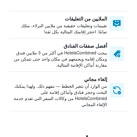
الملايين من التعليقات
تقييمات وتعليقات حقيقية من ملايين النزلاء، مثلك
تمامًا. احجز إقامتك المثالية بكل ثقة!
أفضل صفقات الفنادق
يبحث HotelsCombined في أكثر من 3 ملايين فندق
ومكان إقامة ويجمعهم في مكان واحد حتى تتمكن من
مقارنة أماكن الإقامة المثالية.
إلغاء مجاني
من الوارد أن تتغير الخطط — نتفهم ذلك. ولهذا يمكنك
البحث وحجز فنادق وأماكن إقامة على
HotelsCombined من وكالات السفر التي تقدم خدمة
الإلغاء المجاني