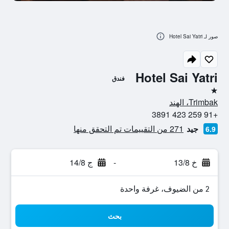
صور لـ Hotel Sai Yatri
Hotel Sai Yatri
فندق
نجمة واحدة
Trimbak، الهند
+91 259 423 3891
جيد
271 من التقييمات تم التحقق منها
6.9
خ 13/8
-
ج 14/8
2 من الضيوف، غرفة واحدة
بحث