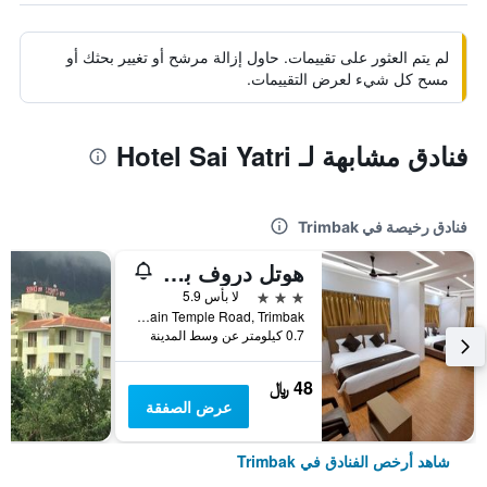
لم يتم العثور على تقييمات. حاول إزالة مرشح أو تغيير بحثك أو
مسح كل شيء لعرض التقييمات.
فنادق مشابهة لـ Hotel Sai Yatri
فنادق رخيصة في Trimbak
هوتل دروف بالاس
3 نجوم
لا بأس 5.9
Shri Krushna Colony Main Temple Road, Trimbak, الهند
0.7 كيلومتر عن وسط المدينة
48 ﷼
عرض الصفقة
شاهد أرخص الفنادق في Trimbak