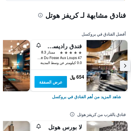
فنادق مشابهة لـ كريفز هوتل
أفضل الفنادق في بروكسل
فندق راديسن كوليكشن جراند بليس بروكسل
5 نجوم
ممتاز 8.3
47 Rue Du Fosse Aux Loups, بروكسل, بلجيكا
0.0 كيلومتر عن وسط المدينة
654 ﷼
عرض الصفقة
شاهد المزيد من أهم الفنادق في بروكسل
فنادق بالقرب من كريفز هوتل
لا بورس هوتل