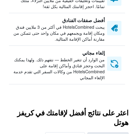
تقييمات وتعليقات حقيقية من ملايين النزلاء، مثلك
تمامًا. احجز إقامتك المثالية بكل ثقة!
أفضل صفقات الفنادق
يبحث HotelsCombined في أكثر من 3 ملايين فندق
ومكان إقامة ويجمعهم في مكان واحد حتى تتمكن من
مقارنة أماكن الإقامة المثالية.
إلغاء مجاني
من الوارد أن تتغير الخطط — نتفهم ذلك. ولهذا يمكنك
البحث وحجز فنادق وأماكن إقامة على
HotelsCombined من وكالات السفر التي تقدم خدمة
الإلغاء المجاني
اعثر على نتائج أفضل لإقامتك في كريفز
هوتل