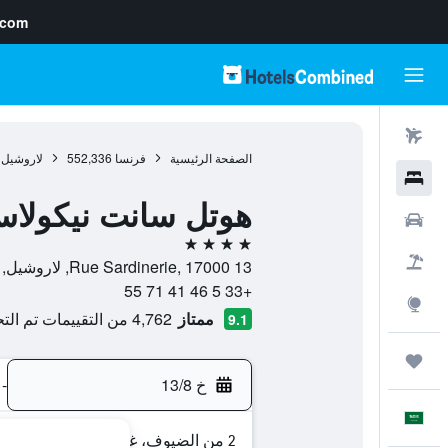
.com
رحلات طيران
الصفحة الرئيسية
فرنسا
552,336
لاروشيل
فنادق
هوتل سانت نيكولا
سيارات
4 نجوم
حزم العروض
13 Rue Sardinerie, 17000, لاروشيل, شارنت البحرية, فرنسا
+33 5 46 41 71 55
استكشاف
ممتاز
4,762 من التقييمات تم التحقق منها
9.1
رحلات
خ 13/8
-
العَرَبِيَّة
2 من الضيوف، غرفة واحدة