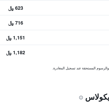
623 ﷼
716 ﷼
1,151 ﷼
1,182 ﷼
والرسوم المستحقة عند تسجيل المغادرة.
يكولاس