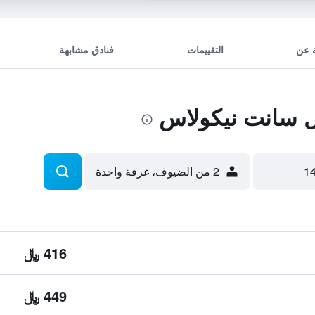
 عن
التقييمات
فنادق مشابهة
 سانت نيكولاس
2 من الضيوف، غرفة واحدة
416 ﷼
449 ﷼