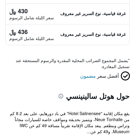
430 ﷼
غرفة قياسية، نوع السرير غير معروف
سعر الليلة شامل الرسوم
436 ﷼
غرفة قياسية، نوع السرير غير معروف
سعر الليلة شامل الرسوم
*
يشمل المجموع الضرائب المحلية المقدرة والرسوم المستحقة عند
تسجيل المغادرة.
أفضل سعر
مضمون
حول هوتل سالينينسي
يقع مكان إقامة "Hotel Salinensee" في باد دورهايم، على بعد 8.2 كم
من Neue Tonhalle، ويتميز بحديقة ومواقف خاصة للسيارات مجاناً
وتراس ومطعم. يبعد مكان الإقامة تقريباً مسافة 49 كم عن IWC
Museum، و49 كم عن...