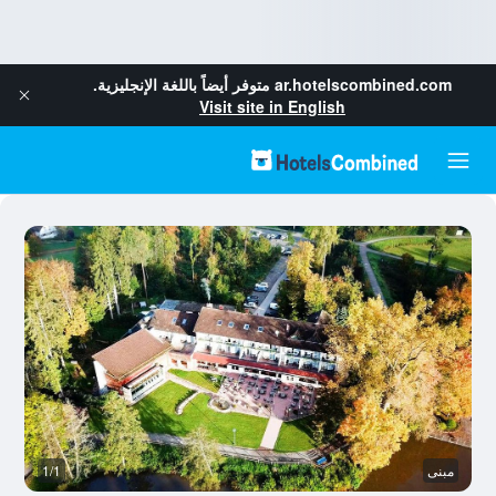
ar.hotelscombined.com
متوفر أيضاً باللغة الإنجليزية.
Visit site in English
مبنى
1/1