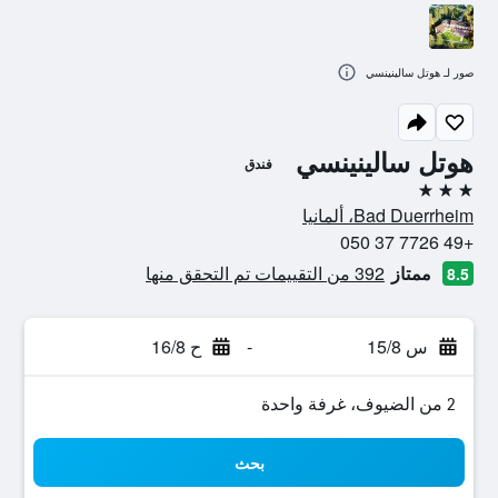
صور لـ هوتل سالينينسي
هوتل سالينينسي
فندق
3 نجوم
Bad Duerrheim، ألمانيا
+49 7726 37 050
ممتاز
392 من التقييمات تم التحقق منها
8.5
س 15/8
-
ح 16/8
2 من الضيوف، غرفة واحدة
بحث