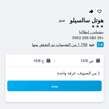
هوتل سالسيلو
فندق
3 نجوم
بيشيليي، إيطاليا
+39 080 395 5953
جيد
1,759 من التقييمات تم التحقق منها
7.5
س 15/8
-
ح 16/8
2 من الضيوف، غرفة واحدة
بحث