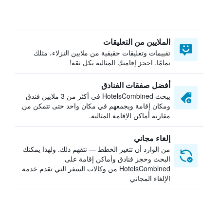
الملايين من التعليقات
تقييمات وتعليقات حقيقية من ملايين النزلاء، مثلك
تمامًا. احجز إقامتك المثالية بكل ثقة!
أفضل صفقات الفنادق
يبحث HotelsCombined في أكثر من 3 ملايين فندق
ومكان إقامة ويجمعهم في مكان واحد حتى تتمكن من
مقارنة أماكن الإقامة المثالية.
إلغاء مجاني
من الوارد أن تتغير الخطط — نتفهم ذلك. ولهذا يمكنك
البحث وحجز فنادق وأماكن إقامة على
HotelsCombined من وكالات السفر التي تقدم خدمة
الإلغاء المجاني