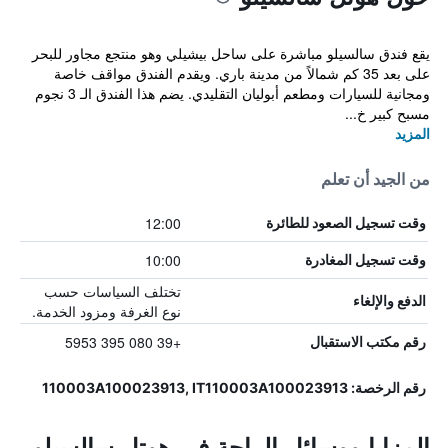
يقع فندق سالسيلو مباشرة على ساحل بيشيلي وهو منتجع مجاور للبحر
على بعد 35 كم شمالاً من مدينة باري. ويقدم الفندق مواقف خاصة
ومجانية للسيارات ومطعم أبوليان التقليدي. يضم هذا الفندق الـ 3 نجوم
مسبح كبير خ...
المزيد
من الجيد أن تعلم
12:00
وقت تسجيل الصعود للطائرة
10:00
وقت تسجيل المغادرة
تختلف السياسات حسب
الدفع والإلغاء
نوع الغرفة ومزود الخدمة.
+39 080 395 5953
رقم مكتب الاستقبال
رقم الرخصة: 110003A100023913, IT110003A100023913
المزايا ووسائل الراحة في هوتل سالسيلو