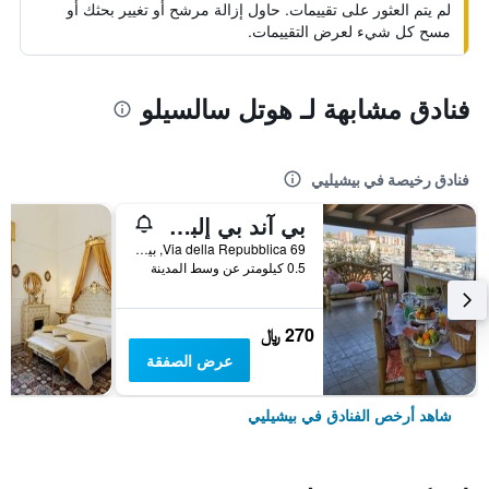
لم يتم العثور على تقييمات. حاول إزالة مرشح أو تغيير بحثك أو
مسح كل شيء لعرض التقييمات.
فنادق مشابهة لـ هوتل سالسيلو
فنادق رخيصة في بيشيليي
بي آند بي إلبورتو نوفو
Via della Repubblica 69, بيشيليي, مقاطعة بارليتا أندريا تراني, إيطاليا
0.5 كيلومتر عن وسط المدينة
270 ﷼
عرض الصفقة
شاهد أرخص الفنادق في بيشيليي