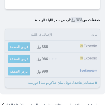
صفقات من
888 ﷼
/
أرخص سعر الليلة الواحدة
مزود
الإجمالي في الليلة
888 ﷼
عرض الصفقة
986 ﷼
عرض الصفقة
990 ﷼
عرض الصفقة
9 صفقات إضافية لـ هوتل سان جياكومو سبا آ دورميت
لمحة عن
التقييمات
فنادق مشابهة
الموقع
الأسئلة الشائعة