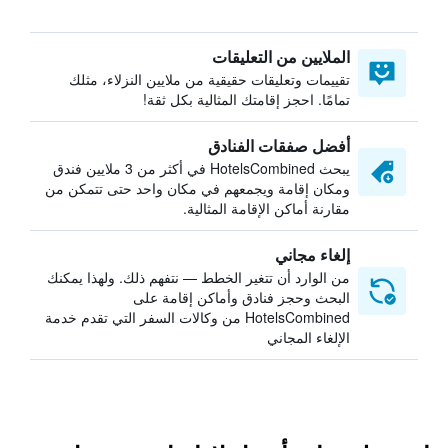
الملايين من التعليقات
تقييمات وتعليقات حقيقية من ملايين النزلاء، مثلك
تمامًا. احجز إقامتك المثالية بكل ثقة!
أفضل صفقات الفنادق
يبحث HotelsCombined في أكثر من 3 ملايين فندق
ومكان إقامة ويجمعهم في مكان واحد حتى تتمكن من
مقارنة أماكن الإقامة المثالية.
إلغاء مجاني
من الوارد أن تتغير الخطط — نتفهم ذلك. ولهذا يمكنك
البحث وحجز فنادق وأماكن إقامة على
HotelsCombined من وكالات السفر التي تقدم خدمة
الإلغاء المجاني