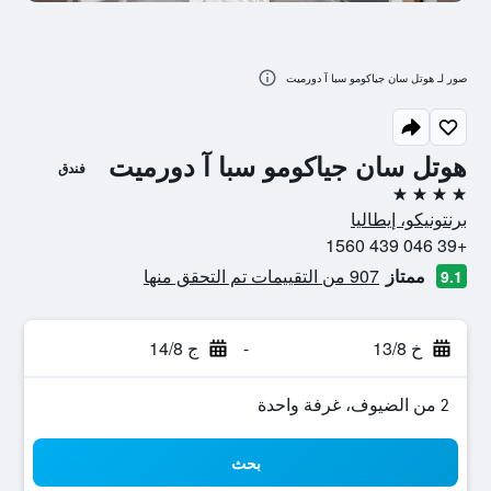
صور لـ هوتل سان جياكومو سبا آ دورميت
هوتل سان جياكومو سبا آ دورميت
فندق
4 نجوم
برنتونيكو، إيطاليا
+39 046 439 1560
ممتاز
907 من التقييمات تم التحقق منها
9.1
خ 13/8
-
ج 14/8
2 من الضيوف، غرفة واحدة
بحث