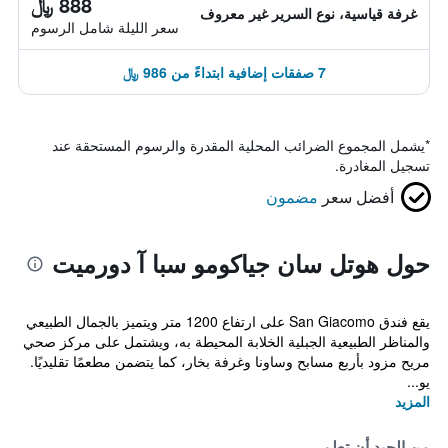
888 ﷼
غرفة قياسية، نوع السرير غير معروف
سعر الليلة شامل الرسوم
7 صفقات إضافية ابتداءً من 986 ﷼
*
يشمل المجموع الضرائب المحلية المقدرة والرسوم المستحقة عند
تسجيل المغادرة.
أفضل سعر
مضمون
حول هوتل سان جياكومو سبا آ دورميت
يقع فندق San Giacomo على ارتفاع 1200 متر ويتميز بالجمال الطبيعي
والمناظر الطبيعية الجبلية الخلابة المحيطة به، ويشتمل على مركز صحي
مريح مزود بأربع مسابح وساونا وغرفة بخار، كما يتضمن مطعمًا تقليديًا.
يو...
المزيد
من الجيد أن تعلم