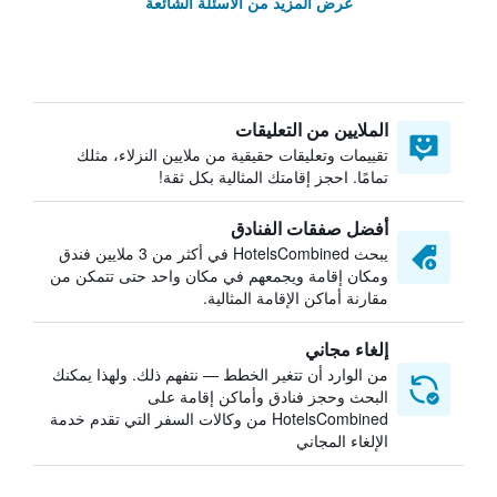
عرض المزيد من الأسئلة الشائعة
الملايين من التعليقات
تقييمات وتعليقات حقيقية من ملايين النزلاء، مثلك
تمامًا. احجز إقامتك المثالية بكل ثقة!
أفضل صفقات الفنادق
يبحث HotelsCombined في أكثر من 3 ملايين فندق
ومكان إقامة ويجمعهم في مكان واحد حتى تتمكن من
مقارنة أماكن الإقامة المثالية.
إلغاء مجاني
من الوارد أن تتغير الخطط — نتفهم ذلك. ولهذا يمكنك
البحث وحجز فنادق وأماكن إقامة على
HotelsCombined من وكالات السفر التي تقدم خدمة
الإلغاء المجاني