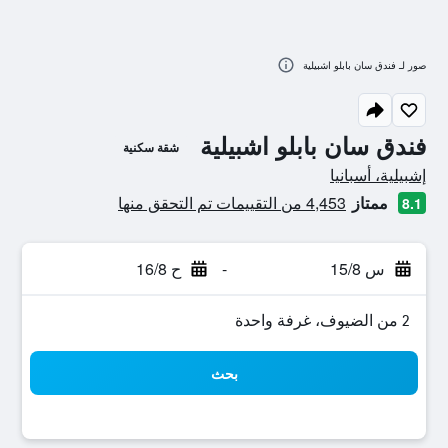
صور لـ فندق سان بابلو اشبيلية
فندق سان بابلو اشبيلية
شقة سكنية
تقييم فئة 0
إشبيلية، أسبانيا
ممتاز
4,453 من التقييمات تم التحقق منها
8.1
س 15/8
-
ح 16/8
2 من الضيوف، غرفة واحدة
بحث