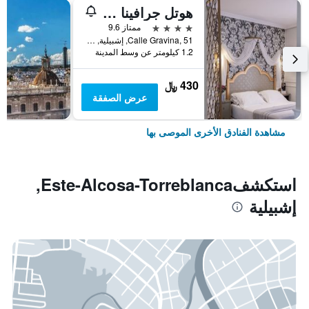
هوتل جرافينا 51
4 نجوم
ممتاز 9.6
Calle Gravina, 51, إشبيلية, منطقة أندلوسيا, أسبانيا
1.2 كيلومتر عن وسط المدينة
430 ﷼
عرض الصفقة
مشاهدة الفنادق الأخرى الموصى بها
استكشفEste-Alcosa-Torreblanca,
إشبيلية