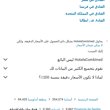
الفنادق في فرنسا
الفنادق في المملكة المتحدة
الفنادق في إيطاليا
الفنادق في تايلاند
*
يحاول HotelsCombined بشكل دائم الحصول على الأسعار الدقيقة، ولكن
لا يمكن ضمان الأسعار
.
إليك السبب:
HotelsCombined ليس البائع
نقوم بتجميع الكثير من البيانات لك
لماذا لا تكون الأسعار دقيقة بنسبة 100٪؟
الصفحة الرئيسية
أسبانيا
354,074
منطقة أندلوسيا
94,425
Provincia de Sevilla
9,862
إشبيلية
6,360
فندق سان بابلو اشبيلية