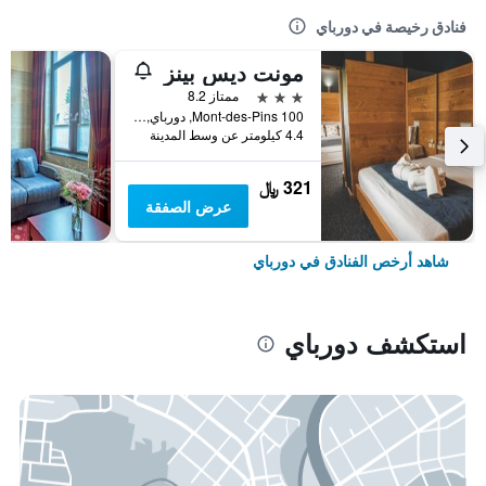
فنادق رخيصة في دورباي
مونت ديس بينز
3 نجوم
ممتاز 8.2
Mont-des-Pins 100, دورباي, بلجيكا
4.4 كيلومتر عن وسط المدينة
321 ﷼
عرض الصفقة
شاهد أرخص الفنادق في دورباي
استكشف دورباي