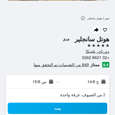
صور لـ هوتل سانجلير
هوتل سانجلير
فندق
5 نجوم
دورباي، بلجيكا
+32 8621 3262
ممتاز
849 من التقييمات تم التحقق منها
8.4
ج 14/8
-
س 15/8
2 من الضيوف، غرفة واحدة
بحث