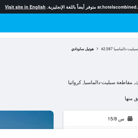
ar.hotelscombined
متوفر أيضاً باللغة الإنجليزية.
Visit site in English
بليت-دالماسيا
42,587
هوتيل ساودادي
س 15/8