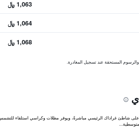
1,063 ﷼
1,064 ﷼
1,068 ﷼
والرسوم المستحقة عند تسجيل المغادرة.
ي
 Saudade العصري ذو الـ 4 نجوم على شاطئ غراداك الرئيسي مباشرةً، ويوفر مظلات وكراسي استل
متوسطية...