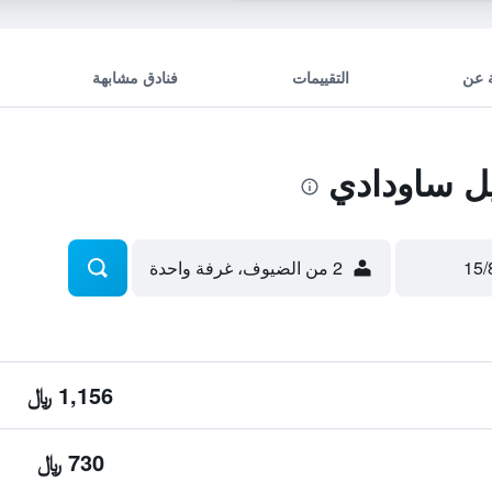
 عن
التقييمات
فنادق مشابهة
ل ساودادي
2 من الضيوف، غرفة واحدة
1,156 ﷼
730 ﷼