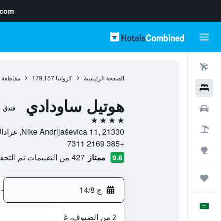
.com
رحلات طيران
الصفحة الرئيسية
كرواتيا
179,157
مقاطعة س
فنادق
هوتيل ساودادي
سيارات
فندق
4 نجوم
حزم العروض
Nike Andrijaševica 11, 21330, غراداك, مقاطعة سبليت-دالماسيا, كرواتيا
+385 2169 7311
استكشاف
ممتاز
427 من التقييمات تم التحقق منها
9.6
رحلات
ج 14/8
-
العَرَبِيَّة
2 من الضيوف، غرفة واحدة