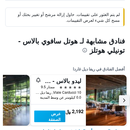
لم يتم العثور على تقييمات. حاول إزالة مرشح أو تغيير بحثك أو
مسح كل شيء لعرض التقييمات.
فنادق مشابهة لـ هوتل سافوي بالاس -
تونيلي هوتلز
أفضل الفنادق في ريفا ديل غاردا
ليدو بالاس - ذا ليدينج هوتلز أوف ذا وورلد
5 نجوم
ممتاز 9.5
Viale Carducci 10, ريفا ديل غاردا, مقاطعة ترينتو, إيطاليا
0.0 كيلومتر عن وسط المدينة
2,192 ﷼
عرض
الصفقة