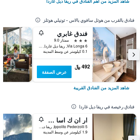
شاهد المزيد من أهم الفنادق في ريفا ديل غاردا
فنادق بالقرب من هوتل سافوي بالاس - تونيلي هوتلز
فندق غابري
3 نجوم
ممتاز 9.0
Via Longa 6, ريفا ديل غاردا, مقاطعة ترينتو, إيطاليا
0.1 كيلومتر عن وسط المدينة
492 ﷼
عرض الصفقة
شاهد المزيد من الفنادق القريبة
فنادق رخيصة في ريفا ديل غاردا
ار ان ك اسا واندا سينس 1999
Ippolito Pederzolli 5, ريفا ديل غاردا, مقاطعة ترينتو, إيطاليا
1.9 كيلومتر عن وسط المدينة