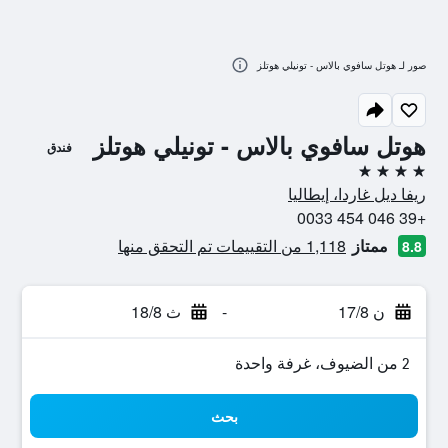
صور لـ هوتل سافوي بالاس - تونيلي هوتلز
هوتل سافوي بالاس - تونيلي هوتلز
فندق
4 نجوم
ريفا ديل غاردا، إيطاليا
+39 046 454 0033
ممتاز
1,118 من التقييمات تم التحقق منها
8.8
ن 17/8
-
ث 18/8
2 من الضيوف، غرفة واحدة
بحث