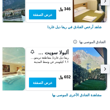
346 ﷼
عرض الصفقة
شاهد أرخص الفنادق في ريفا ديل غاردا
الفنادق الموصى بها
ألبولا سويت هوليداي أبارتمنتس
ريفا ديل غاردا, مقاطعة ترينتو, إيطاليا
1.1 كيلومتر عن وسط المدينة
652 ﷼
عرض الصفقة
مشاهدة الفنادق الأخرى الموصى بها