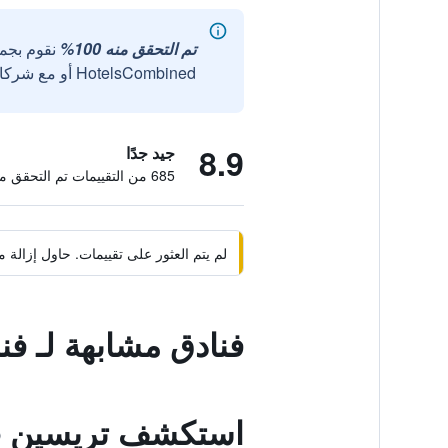
تم التحقق منه 100%
نقوم بجم
HotelsCombined أو مع شركائنا الخارجيين الموثوقين.
8.9
جيد جدًا
685 من التقييمات تم التحقق منها
لم يتم العثور على تقييمات. حاول إزال
فنادق مشابهة لـ ف
استكشف تريسين