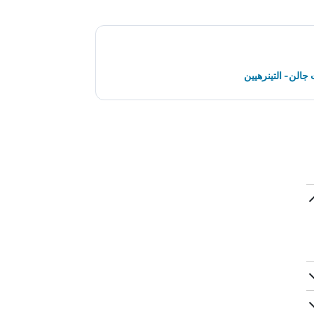
الن- التينرهيين