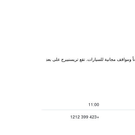
فادوتْسْ ويوفر خدمة الواي فاي مجاناً ومواقف مجانية للسيارات. تقع تريسنبيرج على بعد
11:00
+423 399 1212