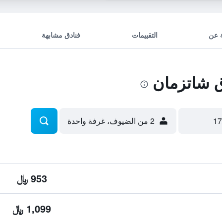
 عن
التقييمات
فنادق مشابهة
 شاتزمان
2 من الضيوف، غرفة واحدة
953 ﷼
1,099 ﷼