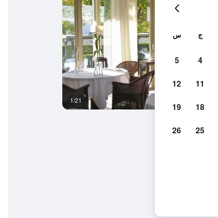
ج
س
5
4
12
11
1/21
غرفة نوم
19
18
26
25