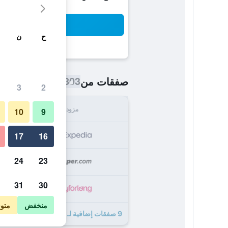
بح
ح
ن
803 ﷼
صفقات من
/
أرخص سعر اللي
3
2
مزود
الإجما
10
9
803
17
16
24
23
953
31
30
,099
منخفض
متو
9 صفقات إضافية لـ فندق شاتزمان