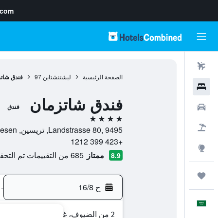
.com
رحلات طيران
الصفحة الرئيسية
ليشتنشتاين
97
فندق شات
فنادق
فندق شاتزمان
سيارات
فندق
4 نجوم
حزم العروض
Landstrasse 80, 9495, تريسين, Triesen, ليشتنشتاين
+423 399 1212
استكشاف
ممتاز
685 من التقييمات تم التحقق منها
8.9
رحلات
ح 16/8
-
العَرَبِيَّة
2 من الضيوف، غرفة واحدة