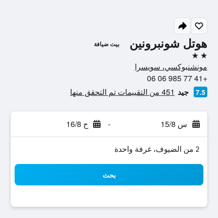
هوتل شونبرونين
بيت ضيافة
2 نجمتين
مونشنبوكسي، سويسرا
+41 77 985 06 06
جيد
451 من التقييمات تم التحقق منها
7.5
س 15/8
-
ح 16/8
2 من الضيوف، غرفة واحدة
بحث