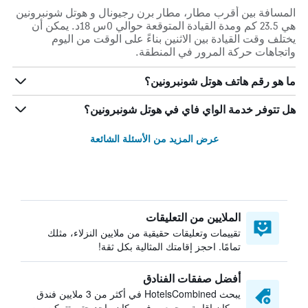
المسافة بين أقرب مطار، مطار برن رجيونال و هوتل شونبرونين
هي 23.5 كم ومدة القيادة المتوقعة حوالي 0س 18د. يمكن أن
يختلف وقت القيادة بين الاثنين بناءً على الوقت من اليوم
واتجاهات حركة المرور في المنطقة.
ما هو رقم هاتف هوتل شونبرونين؟
هل تتوفر خدمة الواي فاي في هوتل شونبرونين؟
عرض المزيد من الأسئلة الشائعة
الملايين من التعليقات
تقييمات وتعليقات حقيقية من ملايين النزلاء، مثلك
تمامًا. احجز إقامتك المثالية بكل ثقة!
أفضل صفقات الفنادق
يبحث HotelsCombined في أكثر من 3 ملايين فندق
ومكان إقامة ويجمعهم في مكان واحد حتى تتمكن من