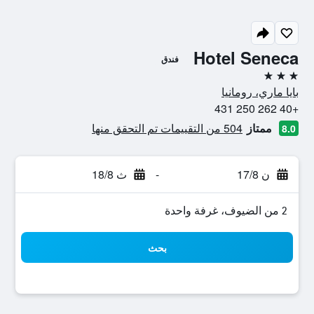
Hotel Seneca
فندق
3 نجوم
بايا ماري، رومانيا
+40 262 250 431
ممتاز
504 من التقييمات تم التحقق منها
8.0
ن 17/8
-
ث 18/8
2 من الضيوف، غرفة واحدة
بحث