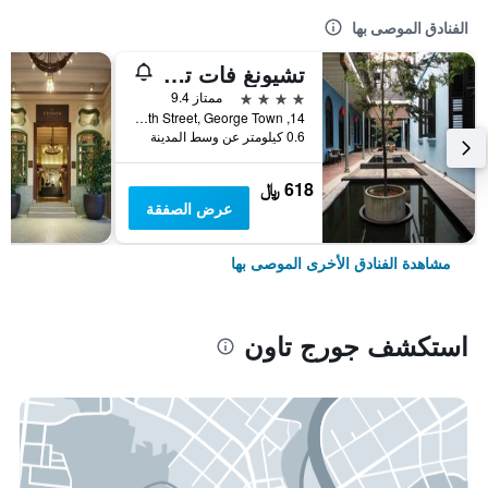
الفنادق الموصى بها
تشيونغ فات تزي - القصر الأزرق
4 نجوم
ممتاز 9.4
14, Leith Street, George Town, جورج تاون, ماليزيا
0.6 كيلومتر عن وسط المدينة
618 ﷼
عرض الصفقة
مشاهدة الفنادق الأخرى الموصى بها
استكشف جورج تاون