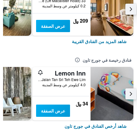
33 New Lane (Off Macalister Road), جورج تاون, ماليزيا
0.2 كيلومتر عن وسط المدينة
209 ﷼
عرض الصفقة
شاهد المزيد من الفنادق القريبة
فنادق رخيصة في جورج تاون
Lemon Inn
108a & 108b, Jalan Tan Sri Teh Ewe Lim, جورج تاون, ماليزيا
4.0 كيلومتر عن وسط المدينة
34 ﷼
عرض الصفقة
شاهد أرخص الفنادق في جورج تاون