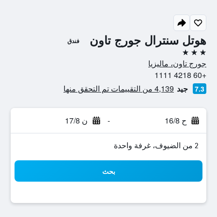
هوتل سنترال جورج تاون
فندق
3 نجوم
جورج تاون، ماليزيا
+60 4218 1111
جيد
4,139 من التقييمات تم التحقق منها
7.3
ح 16/8
-
ن 17/8
2 من الضيوف، غرفة واحدة
بحث