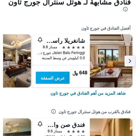
فنادق مشابهة لـ هوتل سنترال جورج تاون
أفضل الفنادق في جورج تاون
شانغريلا راسا سايانغ، بينانغ
5 نجوم
ممتاز 8.8
Jalan Batu Feringgi, جورج تاون, ماليزيا
0.0 كيلومتر عن وسط المدينة
648 ﷼
عرض الصفقة
شاهد المزيد من أهم الفنادق في جورج تاون
فنادق بالقرب من هوتل سنترال جورج تاون
فندق صن واي جورجتاون بينانغ
4 نجوم
ممتاز 8.6