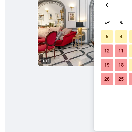
ج
س
5
4
12
11
1/17
المظهر الخارجي
19
18
26
25