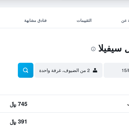
 عن
التقييمات
فنادق مشابهة
سيفيلا
2 من الضيوف، غرفة واحدة
745 ﷼
391 ﷼