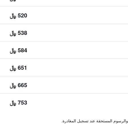
520 ﷼
538 ﷼
584 ﷼
651 ﷼
665 ﷼
753 ﷼
والرسوم المستحقة عند تسجيل المغادرة.