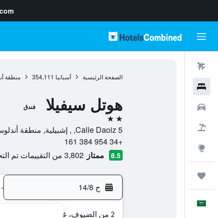
.com
رحلات طيران
الصفحة الرئيسية
أسبانيا
354,111
منطقة أن
فنادق
هوتل سيفيلا
سيارات
فندق
2 نجمتين
حزم العروض
Calle Daoiz 5, , إشبيلية, منطقة أندلوسيا, أسبانيا
+34 954 384 161
استكشاف
ممتاز
3,802 من التقييمات تم التحقق منها
8.5
رحلات
ج 14/8
-
العَرَبِيَّة
2 من الضيوف، غرفة واحدة