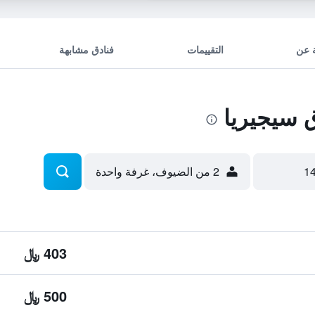
 عن
التقييمات
فنادق مشابهة
 سيجيريا
2 من الضيوف، غرفة واحدة
403 ﷼
500 ﷼