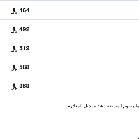
464 ﷼
492 ﷼
519 ﷼
588 ﷼
868 ﷼
والرسوم المستحقة عند تسجيل المغادرة.