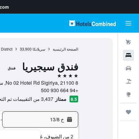
.com
رحلات طيران
الصفحة الرئيسية
سريلانكا
33,900
District
فنادق
فندق سيجيريا
سيارات
فندق
4 نجوم
حزم العروض
8 No 02 Hotel Rd Sigiriya, 21100, سيغيريا, Central, سريلانكا
+94 664 930 500
استكشاف
ممتاز
3,437 من التقييمات تم التحقق منها
8.5
رحلات
خ 13/8
-
2 من الضيوف، غرفة واحدة