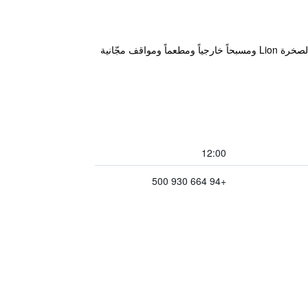
يقع فندق سيجيريا ضمن المثلث الحضاري لسيريلانكا، وهو أحد مواقع التراث العالمي التابعة لليونيسكو. ويوفر أفضل إطلالة لصخرة Lion ومسبحاً خارجياً ومطعماً ومواقف مجّانية
12:00
+94 664 930 500