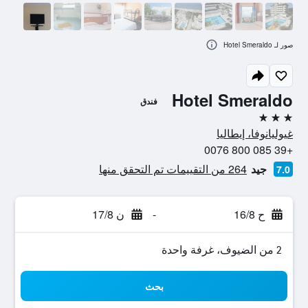
صور لـ Hotel Smeraldo
Hotel Smeraldo
فندق
3 نجوم
غيوليانوفا، إيطاليا
+39 085 800 0076
جيد
264 من التقييمات تم التحقق منها
7.0
ح 16/8
-
ن 17/8
2 من الضيوف، غرفة واحدة
بحث