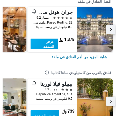
أفضل الفنادق في ملقة
جران هوتل ميراماري جا
5 نجوم
ممتاز 9.2
Paseo Reding, 22, ملقة, منطقة أندلوسيا, أسبانيا
0.0 كيلومتر عن وسط المدينة
1,378 ﷼
عرض
الصفقة
شاهد المزيد من أهم الفنادق في ملقة
فنادق بالقرب من كاستيلو دي سانتا كاتالينا
بيبيلو فيلا لورينا
3 نجوم
ممتاز 8.9
Calle República Argentina, 16A, ملقة, منطقة أندلوسيا, أسبانيا
0.5 كيلومتر عن وسط المدينة
739 ﷼
عرض الصفقة