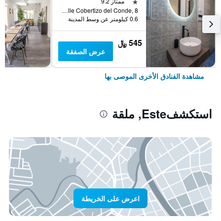
نجمة واحدة
ممتاز 9.2
Calle Cobertizo del Conde, 8, ملقة, منطقة أندلوسيا, أسبانيا
0.6 كيلومتر عن وسط المدينة
545 ﷼
عرض الصفقة
مشاهدة الفنادق الأخرى الموصى بها
استكشفEste, ملقة
اعرض على الخريطة