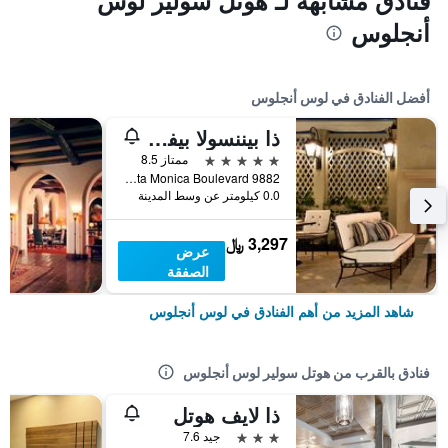
فنادق مشابهة لـ هوتل سولير لوس
أنجلوس
أفضل الفنادق في لوس أنجلوس
ذا بيننسولا بيفرلي هيلز
5 نجوم
ممتاز 8.5
9882 South Santa Monica Boulevard, لوس أنجلوس, CA, الولايات المتحدة الأميريكية
0.0 كيلومتر عن وسط المدينة
3,297 ﷼
عرض
الصفقة
شاهد المزيد من أهم الفنادق في لوس أنجلوس
فنادق بالقرب من هوتل سولير لوس أنجلوس
ذا لايف هوتل
3 نجوم
جيد 7.6