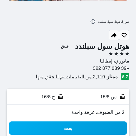
صور لـ هوتل سول سبلندد
هوتل سول سبلندد
فندق
4 نجوم
مايوري، إيطاليا
+39 089 877 322
ممتاز
2,110 من التقييمات تم التحقق منها
8.7
س 15/8
-
ح 16/8
2 من الضيوف، غرفة واحدة
بحث