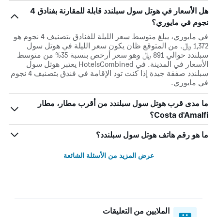
هل الأسعار في هوتل سول سبلندد قابلة للمقارنة بفنادق 4
نجوم في مايوري؟
في مايوري، يبلغ متوسط ​​سعر الليلة للفنادق بتصنيف 4 نجوم هو
1,372 ﷼. من المتوقع ظان يكون سعر الليلة في هوتل سول
سبلندد حوالي 891 ﷼ وهو سعر أرخص بنسبة 35% من متوسط
الأسعار في المدينة. في HotelsCombined يعتبر هوتل سول
سبلندد صفقة جيدة إذا كنت تود الإقامة في فندق بتصنيف 4 نجوم
في مايوري.
ما مدى قرب هوتل سول سبلندد من أقرب مطار، مطار
Costa d'Amalfi؟
ما هو رقم هاتف هوتل سول سبلندد؟
عرض المزيد من الأسئلة الشائعة
الملايين من التعليقات