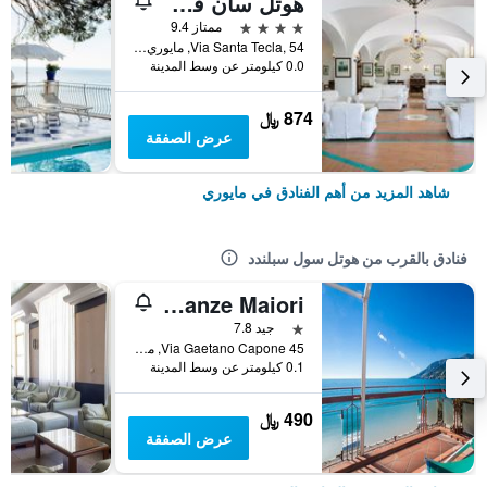
هوتل سان فرانسيسكو
4 نجوم
ممتاز 9.4
Via Santa Tecla, 54, مايوري, مقاطعة ساليرنو, إيطاليا
0.0 كيلومتر عن وسط المدينة
874 ﷼
عرض الصفقة
شاهد المزيد من أهم الفنادق في مايوري
فنادق بالقرب من هوتل سول سبلندد
Casa Vacanze Maiori
نجمة واحدة
جيد 7.8
Via Gaetano Capone 45, مايوري, مقاطعة ساليرنو, إيطاليا
0.1 كيلومتر عن وسط المدينة
490 ﷼
عرض الصفقة