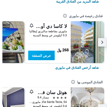
شاهد المزيد من الفنادق القريبة
فنادق رخيصة في مايوري
لا كاسا دي أورورا
مايوري, مقاطعة ساليرنو, إيطاليا
0.3 كيلومتر عن وسط المدينة
268 ﷼
عرض الصفقة
شاهد أرخص الفنادق في مايوري
الفنادق الموصى بها
هوتل سان فرانسيسكو
4 نجوم
ممتاز 9.4
Via Santa Tecla, 54, مايوري, مقاطعة ساليرنو, إيطاليا
0.4 كيلومتر عن وسط المدينة