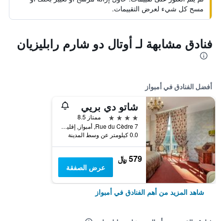
مسح كل شيء لعرض التقييمات.
فنادق مشابهة لـ أوتال دو شارم رابليزيان
أفضل الفنادق في أمبواز
شاتو دي بريي
4 نجوم
ممتاز 8.5
7 Rue du Cèdre, أمبواز, إقليم أندر ولوار, فرنسا
0.0 كيلومتر عن وسط المدينة
579 ﷼
عرض الصفقة
شاهد المزيد من أهم الفنادق في أمبواز