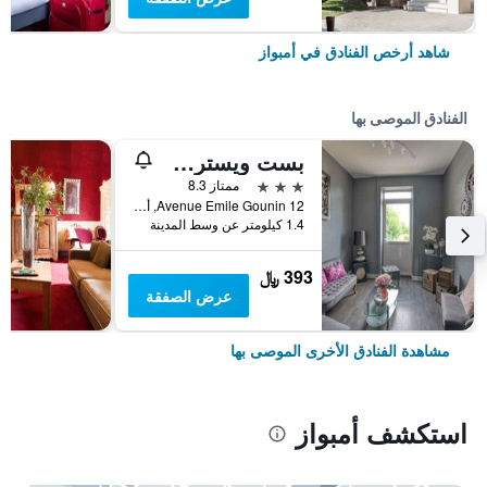
شاهد أرخص الفنادق في أمبواز
الفنادق الموصى بها
بست ويسترن لو فينشي لوار فالي
3 نجوم
ممتاز 8.3
12 Avenue Emile Gounin, أمبواز, إقليم أندر ولوار, فرنسا
1.4 كيلومتر عن وسط المدينة
393 ﷼
عرض الصفقة
مشاهدة الفنادق الأخرى الموصى بها
استكشف أمبواز