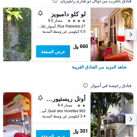
فنادق بالقرب من أوتال دو شارم رابليزيان
لو كلو دامبويز
4 نجوم
ممتاز 9.0
27 Rue Rabelais, أمبواز, إقليم أندر ولوار, فرنسا
0.0 كيلومتر عن وسط المدينة
660 ﷼
عرض الصفقة
شاهد المزيد من الفنادق القريبة
فنادق رخيصة في أمبواز
أوتل ريستيوران لا بوني إيتاب
2 نجمتين
ممتاز 8.4
962 Quai des Violettes, أمبواز, إقليم أندر ولوار, فرنسا
2.4 كيلومتر عن وسط المدينة
301 ﷼
عرض الصفقة