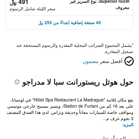
491 ﷼
Superior room، نوع السرير غير
معروف
سعر الليلة شامل الرسوم
45 صفقة إضافية ابتداءً من 255 ﷼
*
يشمل المجموع الضرائب المحلية المقدرة والرسوم المستحقة عند
تسجيل المغادرة.
أفضل سعر
مضمون
حول هوتل ريستورانت سبا لا مدراجو
يقع مكان إقامة "Hôtel Spa Restaurant La Madrague" في لوسيانا،
على بعد 16 كم من Station de Furiani، ويتميز بمسبح خارجي موسمي
ومواقف خاصة للسيارات مجاناً وحديقة وتراس. لدى هذا الفندق المصنف
3 نجوم غرف م...
المزيد
من الجيد أن تعلم