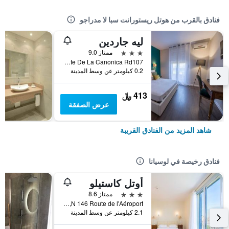
فنادق بالقرب من هوتل ريستورانت سبا لا مدراجو
ليه جاردين
3 نجوم
ممتاز 9.0
Route De La Canonica Rd107, لوسيانا, منطقة كورسيكا, فرنسا
0.2 كيلومتر عن وسط المدينة
413 ﷼
عرض الصفقة
شاهد المزيد من الفنادق القريبة
فنادق رخيصة في لوسيانا
أوتل كاستيلو
3 نجوم
ممتاز 8.6
N 146 Route de l'Aéroport, لوسيانا, منطقة كورسيكا, فرنسا
2.1 كيلومتر عن وسط المدينة