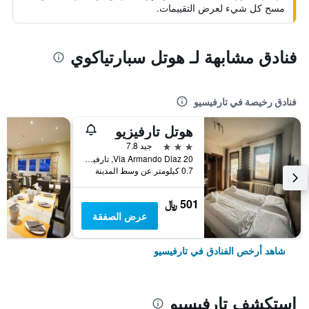
مسح كل شيء لعرض التقييمات.
فنادق مشابهة لـ هوتل سبارتياكوي
فنادق رخيصة في تارفيسيو
هوتل تارفيزيو
3 نجوم
جيد 7.8
Via Armando Diaz 20, تارفيسيو, مقاطعة أوديني, إيطاليا
0.7 كيلومتر عن وسط المدينة
501 ﷼
عرض الصفقة
شاهد أرخص الفنادق في تارفيسيو
استكشف تارفيسيو