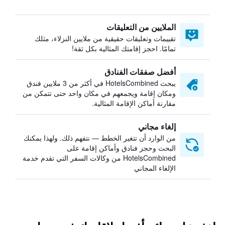
الملايين من التعليقات
تقييمات وتعليقات حقيقية من ملايين النزلاء، مثلك
تمامًا. احجز إقامتك المثالية بكل ثقة!
أفضل صفقات الفنادق
يبحث HotelsCombined في أكثر من 3 ملايين فندق
ومكان إقامة ويجمعهم في مكان واحد حتى تتمكن من
مقارنة أماكن الإقامة المثالية.
إلغاء مجاني
من الوارد أن تتغير الخطط — نتفهم ذلك. ولهذا يمكنك
البحث وحجز فنادق وأماكن إقامة على
HotelsCombined من وكالات السفر التي تقدم خدمة
الإلغاء المجاني