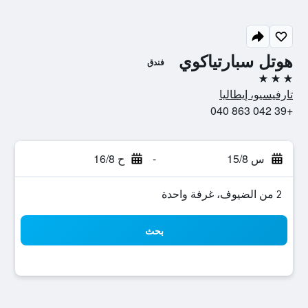
هوتل سبارتياكوي
فندق
3 نجوم
تارفيسيو، إيطاليا
+39 042 863 040
س 15/8
-
ح 16/8
2 من الضيوف، غرفة واحدة
بحث