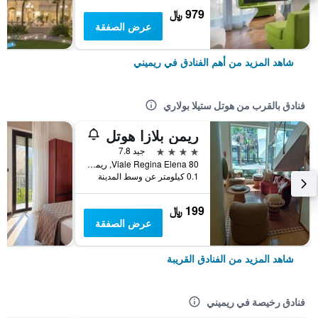
979 ﷼
عرض الصفقة
شاهد المزيد من أهم الفنادق في ريميني
فنادق بالقرب من هوتل ستيلا بولاري
ريمن بلازا هوتل
4 نجوم
جيد 7.8
Viale Regina Elena 80, ريميني, مقاطعة ريميني, إيطاليا
0.1 كيلومتر عن وسط المدينة
199 ﷼
عرض الصفقة
شاهد المزيد من الفنادق القريبة
فنادق رخيصة في ريميني