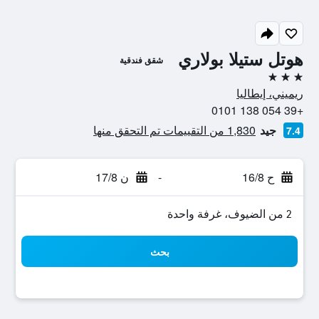
هوتل ستيلا بولاري
شقق فندقية
3 نجوم
ريميني، إيطاليا
+39 054 138 0101
جيد
1,830 من التقييمات تم التحقق منها
7.4
ح 16/8
-
ن 17/8
2 من الضيوف، غرفة واحدة
بحث