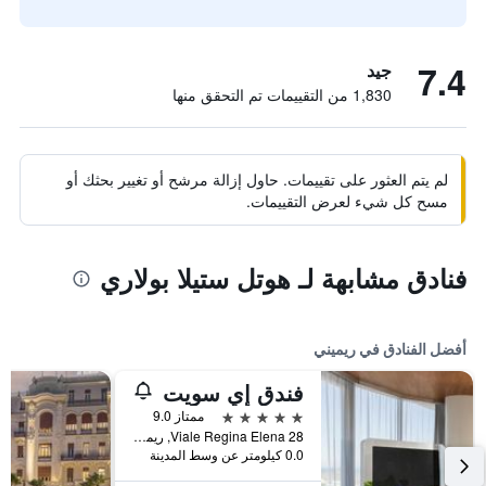
7.4
جيد
1,830 من التقييمات تم التحقق منها
لم يتم العثور على تقييمات. حاول إزالة مرشح أو تغيير بحثك أو
مسح كل شيء لعرض التقييمات.
فنادق مشابهة لـ هوتل ستيلا بولاري
أفضل الفنادق في ريميني
فندق إي سويت
5 نجوم
ممتاز 9.0
Viale Regina Elena 28, ريميني, مقاطعة ريميني, إيطاليا
0.0 كيلومتر عن وسط المدينة