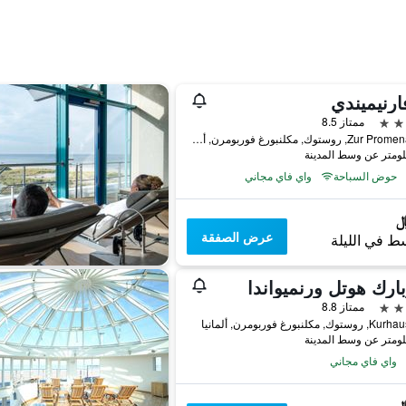
فارنيميندي
ممتاز 8.5
Zur Promenade 2, روستوك, مكلنبورغ فوربومرن, ألمانيا
حوض السباحة
واي فاي مجاني
عرض الصفقة
ط في الليلة
ارك هوتل ورنميواندا
ممتاز 8.8
, مكلنبورغ فوربومرن, ألمانيا
واي فاي مجاني