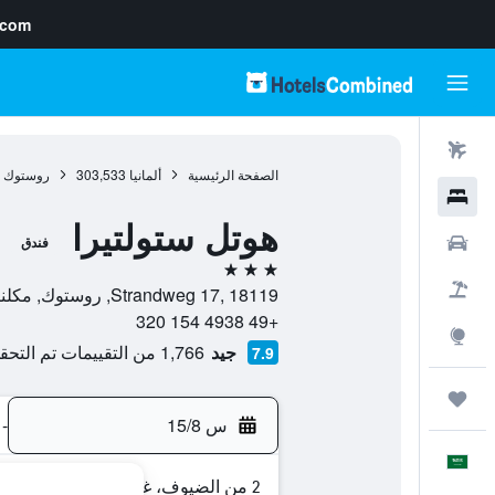
.com
رحلات طيران
الصفحة الرئيسية
ألمانيا
303,533
روستوك
فنادق
هوتل ستولتيرا
سيارات
فندق
3 نجوم
حزم العروض
Strandweg 17, 18119, روستوك, مكلنبورغ فوربومرن, ألمانيا
+49 4938 154 320
استكشاف
جيد
1,766 من التقييمات تم التحقق منها
7.9
رحلات
س 15/8
-
العَرَبِيَّة
2 من الضيوف، غرفة واحدة