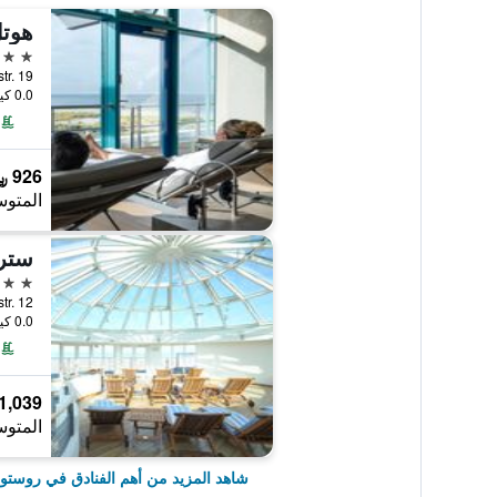
هوتل
5 نجوم
Seestr. 19, روستوك, مكلنبو
0.0 كيلومتر عن وسط المدينة
926 ﷼
المتوس
سترا
4 نجوم
Seestr. 12, روستوك, مكلنبو
0.0 كيلومتر عن وسط المدينة
1,039 ﷼
المتوس
شاهد المزيد من أهم الفنادق في روستو