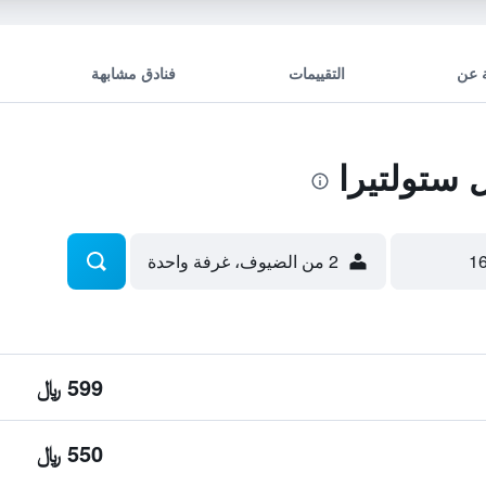
 عن
التقييمات
فنادق مشابهة
ستولتيرا
2 من الضيوف، غرفة واحدة
599 ﷼
550 ﷼