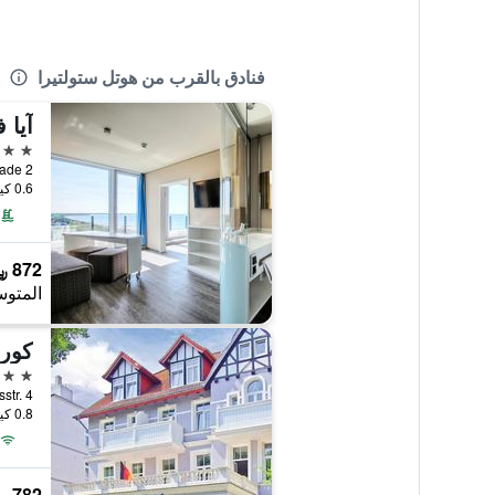
فنادق بالقرب من هوتل ستولتيرا
آيا 
4 نجوم
0.6 كيلومتر عن وسط المدينة
872 ﷼
المتوس
كورب
4 نجوم
Kurhausstr. 4, روستوك
0.8 كيلومتر عن وسط المدينة
782 ﷼