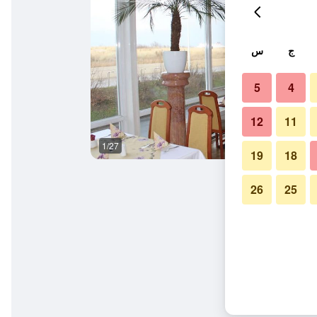
ج
س
5
4
12
11
1/27
مبنى
19
18
26
25