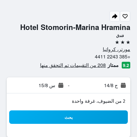
Hotel Stomorin-Marina Hramina
فندق
3 نجوم
مورتر، كرواتيا
+385 2243 4411
ممتاز
208 من التقييمات تم التحقق منها
9.2
ج 14/8
-
س 15/8
2 من الضيوف، غرفة واحدة
بحث