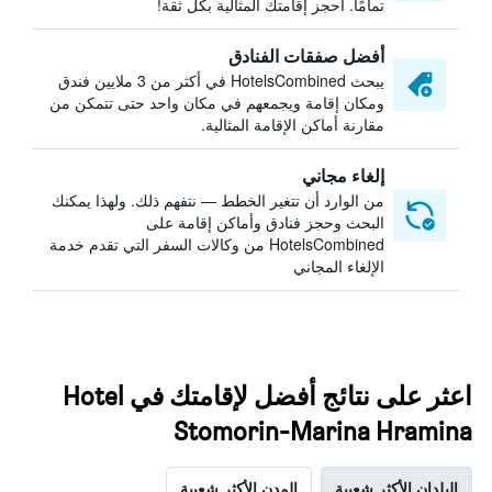
تمامًا. احجز إقامتك المثالية بكل ثقة!
أفضل صفقات الفنادق
يبحث HotelsCombined في أكثر من 3 ملايين فندق
ومكان إقامة ويجمعهم في مكان واحد حتى تتمكن من
مقارنة أماكن الإقامة المثالية.
إلغاء مجاني
من الوارد أن تتغير الخطط — نتفهم ذلك. ولهذا يمكنك
البحث وحجز فنادق وأماكن إقامة على
HotelsCombined من وكالات السفر التي تقدم خدمة
الإلغاء المجاني
اعثر على نتائج أفضل لإقامتك في Hotel
Stomorin-Marina Hramina
البلدان الأكثر شعبية
المدن الأكثر شعبية