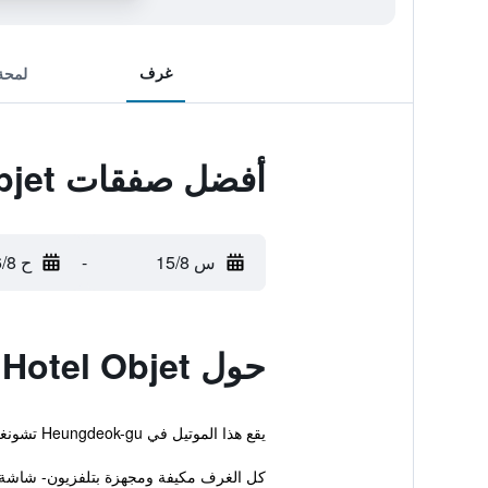
غرف
لمحة
أفضل صفقات Chungju Hotel Objet
س 15/8
-
ح 16/8
حول Chungju Hotel Objet
يقع هذا الموتيل في Heungdeok-gu تشونغجو، و يقدم مصبغة وإنترنت لاسلكي مجاني في الأماكن العامة.
كل الغرف مكيفة ومجهزة بتلفزيون- شا