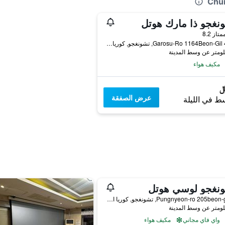
نغجو ذا مارك هوتل
واحدة
متاز 8.2
41-34 Garosu-Ro 1164Beon-Gil, تشونغجو, كوريا الجنوبية
مكيف هواء
عرض الصفقة
ط في الليلة
ونغجو لوسي هوتل
39, Pungnyeon-ro 205beon-gil, تشونغجو, كوريا الجنوبية
واي فاي مجاني
مكيف هواء