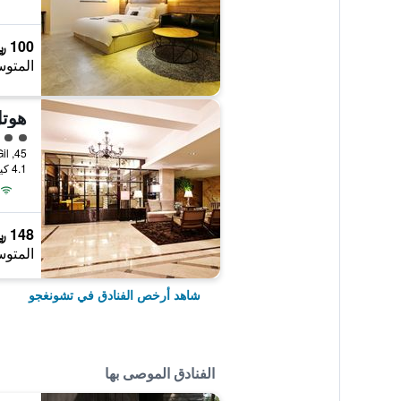
100 ﷼
المتوس
هوتل
تقييم 
4.1 كيلومتر عن وسط المدينة
148 ﷼
المتوس
شاهد أرخص الفنادق في تشونغجو
الفنادق الموصى بها