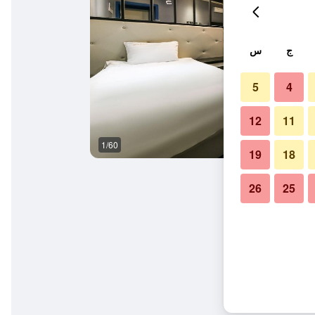
ج
س
5
4
12
11
1/60
غرفة نوم
19
18
26
25