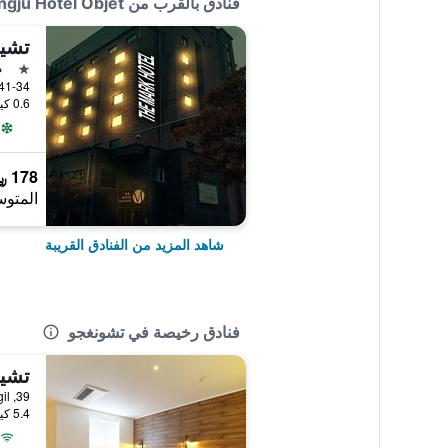
فنادق بالقرب من Chungju Hotel Objet
تشيو
نجمة 
م
0.6 كيلومتر عن وسط المدينة
178 ﷼
المتوس
شاهد المزيد من الفنادق القريبة
فنادق رخيصة في تشونغجو
تشي
5.4 كيلومتر عن وسط المدينة