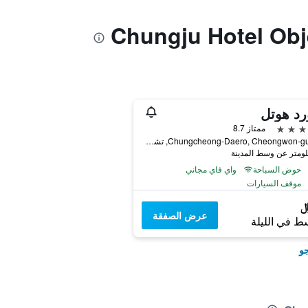
رد هوتل
ممتاز 8.7
114, Chungcheong-Daero, Cheongwon-gu, تشونغجو, كوريا الجنوبية
حوض السباحة
واي فاي مجاني
موقف السيارات
عرض الصفقة
ط في الليلة
جو