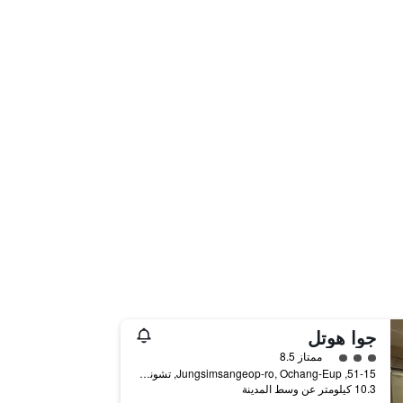
جوا هوتل
تقييم فئة 3
ممتاز 8.5
51-15, Jungsimsangeop-ro, Ochang-Eup, تشونغجو, كوريا الجنوبية
10.3 كيلومتر عن وسط المدينة