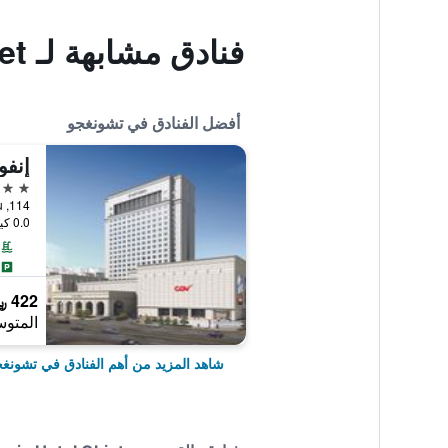
فنادق مشابهة لـ Chungju Hotel Objet
أفضل الفنادق في تشونغجو
إنفو
5 نجوم
0.0 كيلومتر عن وسط المدينة
422 ﷼
المتوس
شاهد المزيد من أهم الفنادق في تشونغ