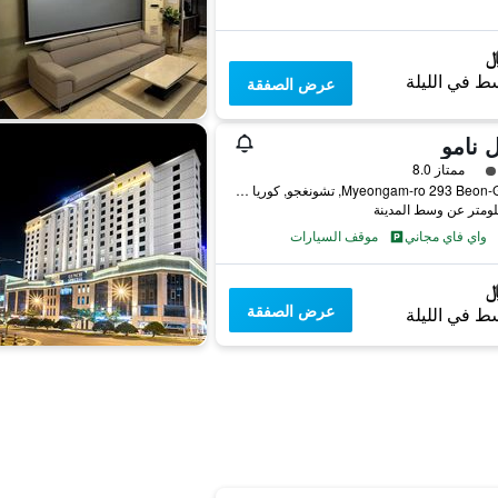
ط في الليلة
عرض الصفقة
 نامو
فئة 3
ممتاز 8.0
45, Myeongam-ro 293 Beon-Gil, تشونغجو, كوريا الجنوبية
واي فاي مجاني
موقف السيارات
عرض الصفقة
ط في الليلة