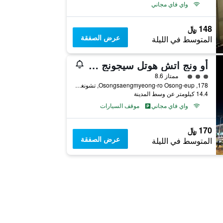
واي فاي مجاني
148 ﷼
عرض الصفقة
المتوسط في الليلة
أو ونج اتش هوتل سيجونج سيتي
تقييم فئة 3
ممتاز 8.6
178, Osongsaengmyeong-ro Osong-eup, تشونغجو, كوريا الجنوبية
14.4 كيلومتر عن وسط المدينة
واي فاي مجاني
موقف السيارات
170 ﷼
عرض الصفقة
المتوسط في الليلة