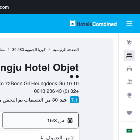
.com
رحلات طيران
الصفحة الرئيسية
كوريا الجنوبية
39,583
مقا
فنادق
ngju Hotel Objet
سيارات
تقييم فئة 2
حزم العروض
10 10 Jimdae Ro 72Beon Gil Heungdeok Gu, , تشونغجو, مقاطعة تشونغ تشيونغ باك-دو, كوريا الجنوبية
+82 (0) 43 236 0013
استكشاف
جيد
30 من التقييمات تم التحقق منها
7.1
رحلات
س 15/8
-
العَرَبِيَّة
2 من الضيوف، غرفة واحدة