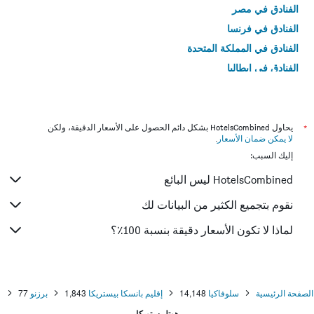
الفنادق في مصر
الفنادق في فرنسا
الفنادق في المملكة المتحدة
الفنادق في إيطاليا
الفنادق في تايلاند
*
يحاول HotelsCombined بشكل دائم الحصول على الأسعار الدقيقة، ولكن
لا يمكن ضمان الأسعار
.
إليك السبب:
HotelsCombined ليس البائع
نقوم بتجميع الكثير من البيانات لك
لماذا لا تكون الأسعار دقيقة بنسبة 100٪؟
الصفحة الرئيسية
سلوفاكيا
14,148
إقليم بانسكا بيستريكا
1,843
برزنو
77
هوتل ستوبكا