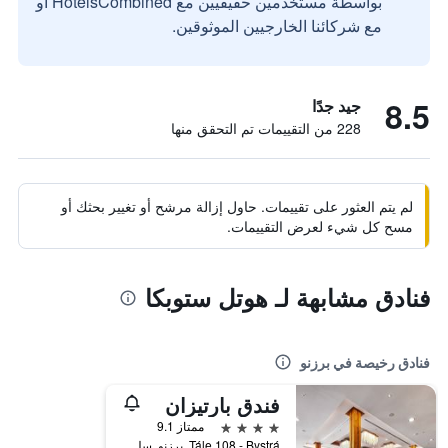
بواسطة مستخدمين حقيقيين مع HotelsCombined أو
مع شركائنا الخارجيين الموثوقين.
8.5
جيد جدًا
228 من التقييمات تم التحقق منها
لم يتم العثور على تقييمات. حاول إزالة مرشح أو تغيير بحثك أو
مسح كل شيء لعرض التقييمات.
فنادق مشابهة لـ هوتل ستوبكا
فنادق رخيصة في برزنو
فندق بارتيزان
4 نجوم
ممتاز 9.1
Tále 108 - Bystrá, برزنو, سلوفاكيا