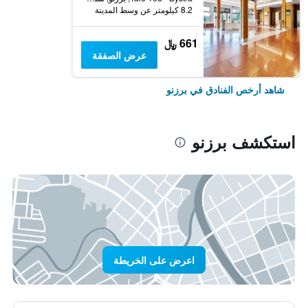
8.2 كيلومتر عن وسط المدينة
661 ﷼
عرض الصفقة
شاهد أرخص الفنادق في برزنو
استكشف برزنو
اعرض على الخريطة