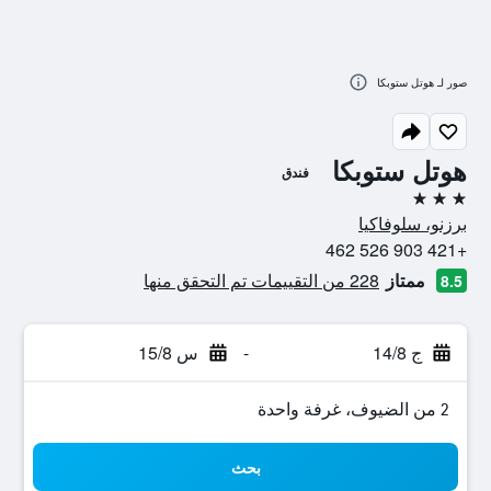
صور لـ هوتل ستوبكا
هوتل ستوبكا
فندق
3 نجوم
برزنو، سلوفاكيا
+421 903 526 462
ممتاز
228 من التقييمات تم التحقق منها
8.5
ج 14/8
-
س 15/8
2 من الضيوف، غرفة واحدة
بحث