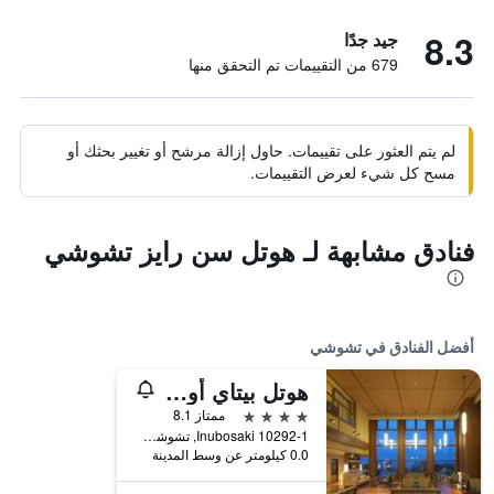
8.3
جيد جدًا
679 من التقييمات تم التحقق منها
لم يتم العثور على تقييمات. حاول إزالة مرشح أو تغيير بحثك أو
مسح كل شيء لعرض التقييمات.
فنادق مشابهة لـ هوتل سن رايز تشوشي
أفضل الفنادق في تشوشي
هوتل بيتاي أومي تو موري
4 نجوم
ممتاز 8.1
10292-1 Inubosaki, تشوشي, اليابان
0.0 كيلومتر عن وسط المدينة