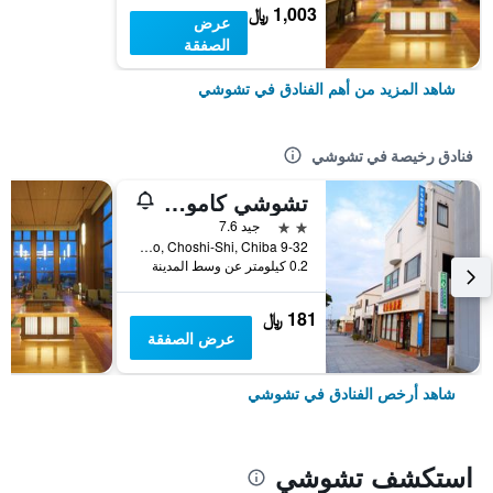
1,003 ﷼
عرض
الصفقة
شاهد المزيد من أهم الفنادق في تشوشي
فنادق رخيصة في تشوشي
تشوشي كاموم هوتل
2 نجمتين
جيد 7.6
9-32 Chuo-Cho, Choshi-Shi, Chiba, تشوشي, اليابان
0.2 كيلومتر عن وسط المدينة
181 ﷼
عرض الصفقة
شاهد أرخص الفنادق في تشوشي
استكشف تشوشي