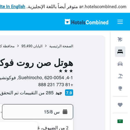
ar.hotelscombined.com
متوفر أيضاً باللغة الإنجليزية.
site in English
رحلات طيران
الصفحة الرئيسية
اليابان
95,490
محافظة كي
فنادق
هوتل صن روت فوكو
سيارات
3 نجوم
حزم العروض
4-1, Suehirocho, 620-0054, فوكوتشياما, محافظة كيوتو, اليابان
+81 773 231 888
استكشاف
جيد
285 من التقييمات تم التحقق منها
7.9
رحلات
س 15/8
-
العَرَبِيَّة
2 من الضيوف، غرفة واحدة