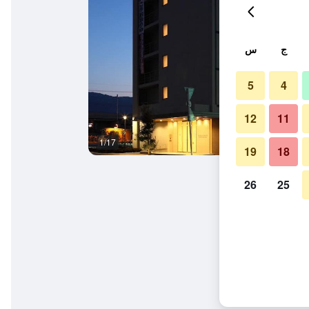
ج
س
5
4
12
11
1/17
حمام
19
18
26
25