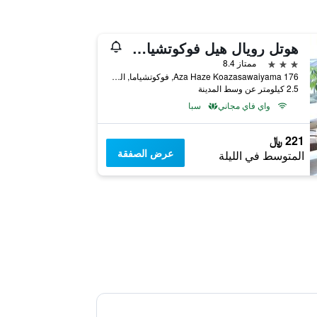
هوتل رويال هيل فوكوتشياما آند سبا
3 نجوم
ممتاز 8.4
176 Aza Haze Koazasawaiyama, فوكوتشياما, اليابان
2.5 كيلومتر عن وسط المدينة
واي فاي مجاني
سبا
221 ﷼
عرض الصفقة
المتوسط في الليلة