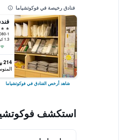
فنادق رخيصة في فوكوتشياما
فند
3 نجوم
2080-1, Hori, فوكوتشياما,
1.3 كيلومتر عن وسط المدينة
214 ﷼
المتوس
شاهد أرخص الفنادق في فوكوتشياما
استكشف فوكوتشيا