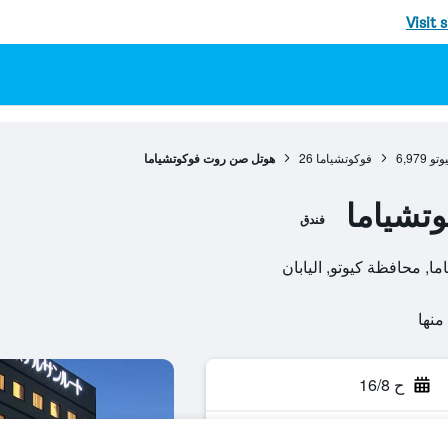
Visit 
وتو
6,979
فوكوتشياما
26
هوتل صن روت فوكوتشياما
تشياما
فندق
ح 16/8