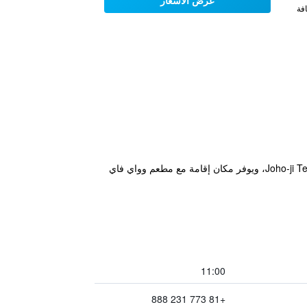
عرض الأسعار
فة
يقع مكان إقامة "Hotel Sunroute Fukuchiyama" في فوكوتشياما، ضمن 4.3 كم من Choanji Temple و41 كم من Joho-ji Temple، ويوفر مكان إقامة مع مطعم وواي فاي
11:00
+81 773 231 888