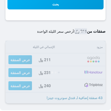
بحث
صفقات من
211 ﷼
/
أرخص سعر الليلة الواحدة
مزود
الإجمالي في الليلة
211 ﷼
عرض الصفقة
231 ﷼
عرض الصفقة
240 ﷼
عرض الصفقة
43 صفقة إضافية لـ فندق سونروت جينزا