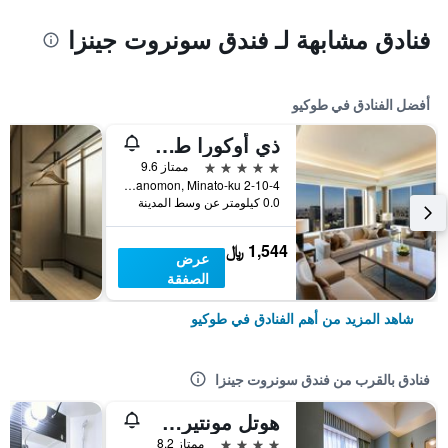
فنادق مشابهة لـ فندق سونروت جينزا
أفضل الفنادق في طوكيو
ذي أوكورا طوكيو
5 نجوم
ممتاز 9.6
2-10-4 Toranomon, Minato-ku, طوكيو, اليابان
0.0 كيلومتر عن وسط المدينة
1,544 ﷼
عرض
الصفقة
شاهد المزيد من أهم الفنادق في طوكيو
فنادق بالقرب من فندق سونروت جينزا
هوتل مونتيري لا سوير جينزا
4 نجوم
ممتاز 8.2