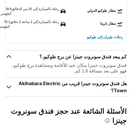
رحلة بالسيارة إلى 20 من الدقائق
19.9
مطار طوكيو الدولي
كيلومتر
رحلة بالسيارة إلى 1 ساعة 2 دقائق
70.1
مطار ناريتا
كيلومتر
رحلات طيران إلى طوكيو
كم يبعد فندق سونروت جينزا عن برج طوكيو.؟
فندق سونروت جينزا مكان جيد للأقامة ومشاهدة برج طوكيو..
فهو على بعد مسافة 2.8 كم.
هل فندق سونروت جينزا قريب من Akihabara Electric
Town؟
الأسئلة الشائعة عند حجز فندق سونروت
جينزا