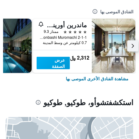
الفنادق الموصى بها
ماندرين أورينتال، طوكيو
5 نجوم
ممتاز 9.3
2-1-1 Nihonbashi Muromachi, طوكيو, اليابان
0.7 كيلومتر عن وسط المدينة
2,312 ﷼
عرض
الصفقة
مشاهدة الفنادق الأخرى الموصى بها
استكشفتشوأو، طوكيو, طوكيو