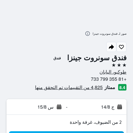
صور لـ فندق سونروت جينزا
فندق سونروت جينزا
فندق
3 نجوم
طوكيو، اليابان
+81 355 799 733
ممتاز
4,825 من التقييمات تم التحقق منها
8.4
ج 14/8
-
س 15/8
2 من الضيوف، غرفة واحدة