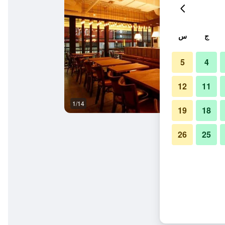
ج
س
5
4
12
11
1/14
آخر
19
18
26
25