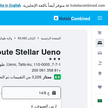
ar.hotelscombined.com
متوفر أيضاً باللغة الإنجليزية.
site in English
رحلات طيران
الصفحة الرئيسية
اليابان
95,492
ولاية طوكي
فنادق
ute Stellar Ueno
سيارات
3 نجوم
حزم العروض
7-7-1, Ueno, Taito-ku, 110-0005, طوكيو, ولاية طوكيو, اليابان
+81 358 061 200
استكشاف
ممتاز
3,226 من التقييمات تم التحقق منها
8.5
رحلات
ج 14/8
-
العَرَبِيَّة
2 من الضيوف، غرفة واحدة