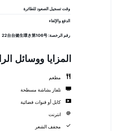
وقت تسجيل الصعود للطائرة
الدفع والإلغاء
رقم الرخصة: 22台台健生環き第106号
المزايا ووسائل الراحة في Stellar Ueno
مطعم
تلفاز بشاشة مسطحة
كابل أو قنوات فضائية
انترنت
مجفف الشعر