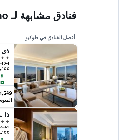
فنادق مشابهة لـ Hotel Sunroute Stellar Ueno
أفضل الفنادق في طوكيو
ذي أ
5 نجوم
2-10-4 Toranomon, Minato-ku, طوكيو, 
0.0 كيلومتر عن وسط المدينة
1,549 ﷼
المتوس
5 نجوم
4-8-1 Shibakoen Minato-ku, طوكيو, اليابان
0.0 كيلومتر عن وسط المدينة