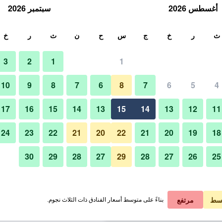
أغسطس 2026
سبتمبر 2026
ث
ث
ر
خ
ج
س
ح
ن
ث
ر
خ
3
2
1
1
لة الواحدة
10
9
8
7
6
8
7
6
5
4
بار
لي في الليلة
17
16
15
14
13
15
14
13
12
11
 ﷼
عرض الصفقة
24
23
22
21
20
22
21
20
19
18
30
29
28
27
29
28
27
26
25
صور لـ Hotel Sunroute Stellar Ueno
 ﷼
عرض الصفقة
 ﷼
عرض الصفقة
سط
مرتفع
بناءً على متوسط أسعار الفنادق ذات الثلاث نجوم.