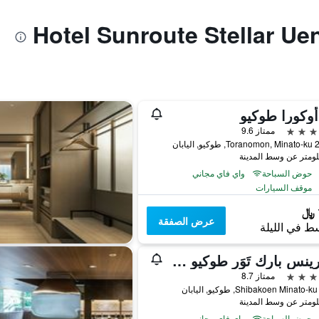
وكورا طوكيو
ممتاز 9.6
اليابان
حوض السباحة
واي فاي مجاني
موقف السيارات
عرض الصفقة
ط في الليلة
ذا برينس بارك تَوَر طوكيو - الفنادق والمنتجعات المفضلة، مجموعة فنادق إل في إكس
ممتاز 8.7
حوض السباحة
واي فاي مجاني