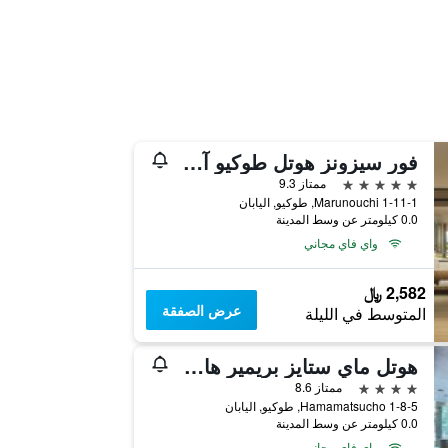
فور سيزونز هوتل طوكيو آت مارونوتشي
5 نجوم
ممتاز 9.3
1-11-1 Marunouchi, طوكيو, اليابان
0.0 كيلومتر عن وسط المدينة
واي فاي مجاني
2,582 ﷼
عرض الصفقة
المتوسط في الليلة
هوتل ماي ستايز بريمير هاماماتسوشو
4 نجوم
ممتاز 8.6
1-8-5 Hamamatsucho, طوكيو, اليابان
0.0 كيلومتر عن وسط المدينة
واي فاي مجاني