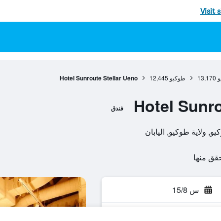
Visit 
و
13,170
طوكيو
12,445
Hotel Sunroute Stellar Ueno
Hotel Sunro
فندق
س 15/8