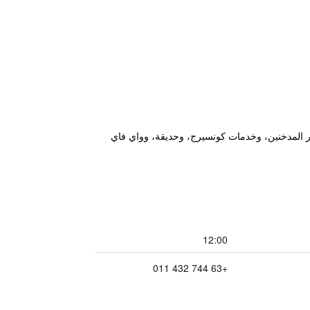
تنزه برنهام، ويقدم غرفاً مخصصة لغير المدخنين، وخدمات كونسيرج، وحديقة، وواي فاي
12:00
+63 744 432 011