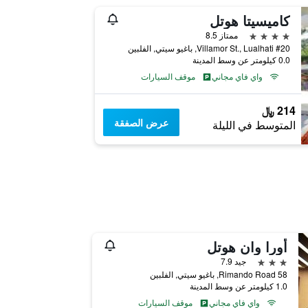
كاميسيتا هوتل
4 نجوم
ممتاز 8.5
#20 Villamor St., Lualhati, باغيو سيتي, الفلبين
0.0 كيلومتر عن وسط المدينة
واي فاي مجاني
موقف السيارات
214 ﷼
عرض الصفقة
المتوسط في الليلة
أورا وان هوتل
3 نجوم
جيد 7.9
58 Rimando Road, باغيو سيتي, الفلبين
1.0 كيلومتر عن وسط المدينة
واي فاي مجاني
موقف السيارات