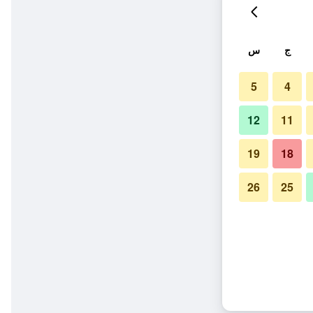
ج
س
5
4
12
11
19
18
26
25