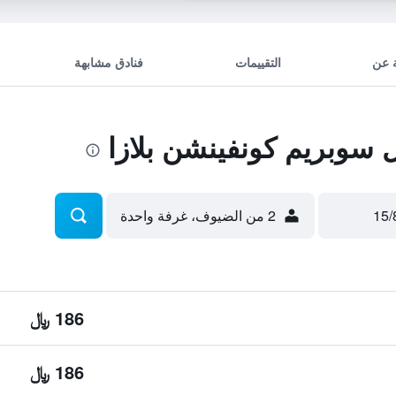
 عن
التقييمات
فنادق مشابهة
سوبريم كونفينشن بلازا
2 من الضيوف، غرفة واحدة
186 ﷼
186 ﷼