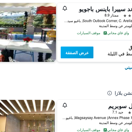
د سييرا باينس باجويو
ممتاز 8.9
South Outlook Corner, C. Arellano St, باغيو سيتي, الفلبين
واي فاي مجاني
موقف السيارات
عرض الصفقة
ط في الليلة
سيتي
شن بلازا
ل سوبريم
جيد 7.1
113 Magsaysay Avenue (Annex Phase 1), باغيو سيتي, الفلبين
واي فاي مجاني
موقف السيارات