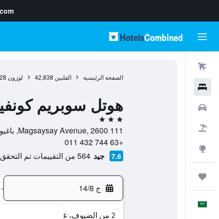
.com
رحلات طيران
الصفحة الرئيسية
الفلبين
42,838
لوزون
28
فنادق
هوتل سوبريم كونفين
سيارات
3 نجوم
حزم العروض
111 Magsaysay Avenue, 2600, باغيو سيتي, مقاطعة بنغوت, الفلبين
+63 744 432 011
استكشاف
جيد
564 من التقييمات تم التحقق منها
7.6
رحلات
ج 14/8
-
العَرَبِيَّة
2 من الضيوف، غرفة واحدة