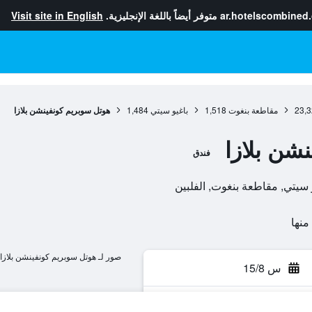
ar.hotelscombined
متوفر أيضاً باللغة الإنجليزية.
Visit site in English
23,3
مقاطعة بنغوت
1,518
باغيو سيتي
1,484
هوتل سوبريم كونفينشن بلازا
شن بلازا
فندق
صور لـ هوتل سوبريم كونفينشن بلازا
س 15/8