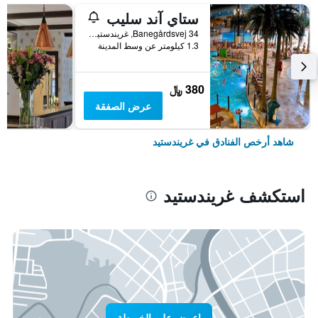
ستاي آند سليب
Banegårdsvej 34, غريندستيد, منطقة جنوب الدنمارك, الدانمارك
1.3 كيلومتر عن وسط المدينة
380 ﷼
عرض الصفقة
شاهد أرخص الفنادق في غريندستيد
استكشف غريندستيد
اعرض على الخريطة