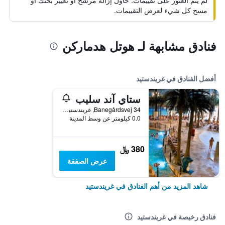
لم يتم العثور على تقييمات. حاول إزالة مرشح أو تغيير بحثك أو
مسح كل شيء لعرض التقييمات.
فنادق مشابهة لـ هوتل هدماركن
أفضل الفنادق في غريندستيد
ستاي آند سليب
Banegårdsvej 34, غريندستيد, منطقة جنوب الدنمارك, الدانمارك
0.0 كيلومتر عن وسط المدينة
380 ﷼
عرض الصفقة
شاهد المزيد من أهم الفنادق في غريندستيد
فنادق رخيصة في غريندستيد